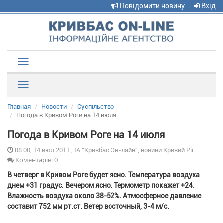
Повідомити новину
Вхід
Toggle
navigation
Рубрики
Главная
Новости
Суспільство
Погода в Кривом Роге на 14 июля
Погода в Кривом Роге на 14 июля
08:00, 14 июл 2011 , ІА "Кривбас Он-лайн", новини Кривий Ріг
Коментарів: 0
В четверг в Кривом Роге будет ясно. Температура воздуха
днем +31 градус. Вечером ясно. Термометр покажет +24.
Влажность воздуха около 38-52%. Атмосферное давление
составит 752 мм рт.ст. Ветер восточный, 3-4 м/с.