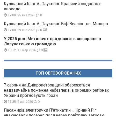
Кулінарний блог А. Паукової: Красивий сніданок з
авокадо
0
17:00, 25 янв 2026
Кулінарний блог А. Паукової: Біф Веллінгтон. Модерн
0
17:00, 29 янв 2026
У 2026 році Метінвест продовжить співпрацю з
Лозуватською громадою
0
15:12, 11 мар 2026
ТОП ОБГОВОРЮВАНИХ
7 серпня на Дніпропетровщині збережеться
надзвичайна пожежна небезпека, в окремих регіонах
України прогнозують грози
0
17:35, 6 авг 2026
Пасажирів електрички П'ятихатки – Кривий Ріг
евакуювали посеред поля через повітряну загрозу