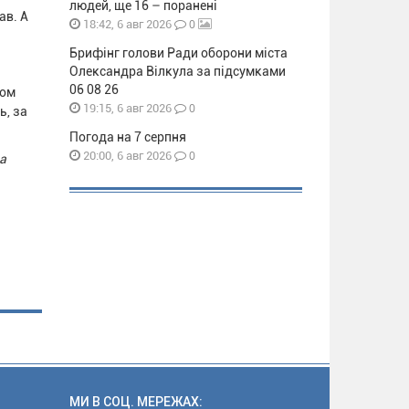
людей, ще 16 – поранені
ав. А
0
18:42, 6 авг 2026
Брифінг голови Ради оборони міста
Олександра Вілкула за підсумками
06 08 26
ром
0
19:15, 6 авг 2026
ь, за
Погода на 7 серпня
0
20:00, 6 авг 2026
а
МИ В СОЦ. МЕРЕЖАХ: