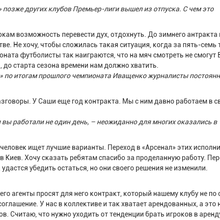
 позже других клубов Премьер-лиги вышел из отпуска. С чем это
рокам возможность перевести дух, отдохнуть. До зимнего антракта 
ве. Не хочу, чтобы сложилась такая ситуация, когда за пять-семь 
оната футболисты так наиграются, что на мяч смотреть не смогут
 до старта сезона времени нам должно хватить.
» по итогам прошлого чемпионата Иващенко журналисты постоян
азговоры. У Саши еще год контракта. Мы с ним давно работаем в с
 вы работали не один день, – неожиданно для многих оказались в
 человек ищет лучшие варианты. Переход в «Арсенал» этих исполн
 в Киев. Хочу сказать ребятам спасибо за проделанную работу. Пер
 удастся убедить остаться, но они своего решения не изменили.
 его агенты просят для него контракт, который нашему клубу не по 
оглашение. У нас в коллективе и так хватает арендованных, а это 
в. Считаю, что нужно уходить от тенденции брать игроков в аренд