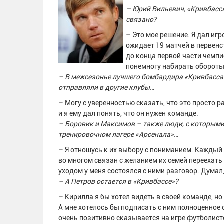
– Юрий Вильевич, «Кривбасс»
связано?
– Это мое решение. Я дал иг
ожидает 19 матчей в первенст
до конца первой части чемпи
понемногу набирать обороты,
– В межсезонье лучшего бомбардира «Кривбасса
отправляли в другие клубы…
– Могу с уверенностью сказать, что это просто р
и я ему дал понять, что он нужен команде.
– Боровик и Максимов – также люди, с которыми
тренировочном лагере «Арсенала»…
– Я отношусь к их выбору с пониманием. Каждый
во многом связан с желанием их семей переехать
уходом у меня состоялся с ними разговор. Думал,
– А Петров остается в «Кривбассе»?
– Кирилла я бы хотел видеть в своей команде, но
А мне хотелось бы подписать с ним полноценное с
очень позитивно сказывается на игре футболисто