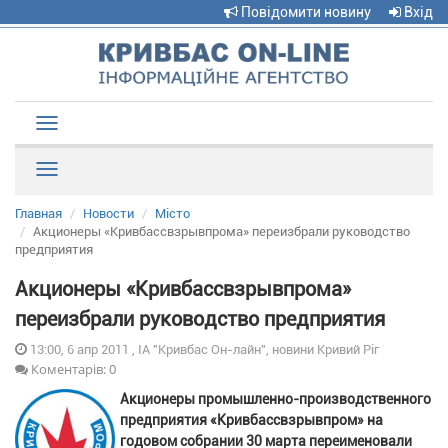
Повідомити новину
Вхід
Toggle
navigation
Рубрики
Главная
Новости
Місто
Акционеры «Кривбассвзрывпрома» переизбрали руководство
предприятия
Акционеры «Кривбассвзрывпрома»
переизбрали руководство предприятия
13:00, 6 апр 2011 , ІА "Кривбас Он-лайн", новини Кривий Ріг
Коментарів: 0
Акционеры промышленно-производственного
предприятия «Кривбассвзрывпром» на
годовом собрании 30 марта переименовали