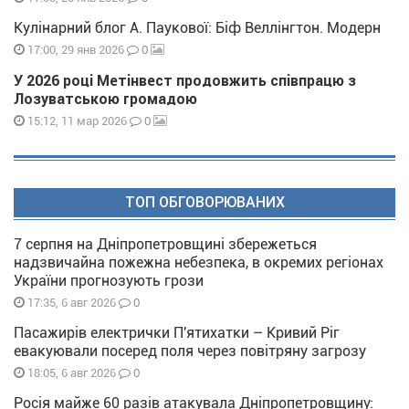
Кулінарний блог А. Паукової: Біф Веллінгтон. Модерн
0
17:00, 29 янв 2026
У 2026 році Метінвест продовжить співпрацю з
Лозуватською громадою
0
15:12, 11 мар 2026
ТОП ОБГОВОРЮВАНИХ
7 серпня на Дніпропетровщині збережеться
надзвичайна пожежна небезпека, в окремих регіонах
України прогнозують грози
0
17:35, 6 авг 2026
Пасажирів електрички П'ятихатки – Кривий Ріг
евакуювали посеред поля через повітряну загрозу
0
18:05, 6 авг 2026
Росія майже 60 разів атакувала Дніпропетровщину: