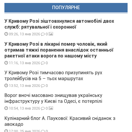
ПОПУЛЯРНЕ
У Кривому Розі зіштовхнулися автомобілі двох
служб: рятувальної і охоронної
0
09:26, 13 янв 2026
У Кривому Розі в лікарні помер чоловік, який
отримав тяжкі поранення внаслідок останньої
ракетної атаки ворога по нашому місту
0
11:16, 13 янв 2026
У Кривому Розі тимчасово призупинять рух
тролейбусів на 5 – тьох маршрутах
0
13:52, 13 янв 2026
Ворог вночі масовано знищував українську
інфраструктуру у Києві та Одесі, є потерпілі
0
10:54, 13 янв 2026
Кулінарний блог А. Паукової: Красивий сніданок з
авокадо
0
17:00, 25 янв 2026