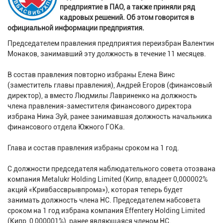
предприятие в ПАО, а также приняли ряд
кадровых решений. Об этом говорится в
официальной информации предприятия.
Председателем правления предприятия переизбран Валентин
Монаков, занимавший эту должность в течение 11 месяцев.
В состав правления повторно избраны Елена Винс
(заместитель главы правления), Андрей Егоров (финансовый
директор), а вместо Людмилы Лавриненко на должность
члена правления-заместителя финансового директора
избрана Нина Зуй, ранее занимавшая должность начальника
финансового отдела Южного ГОКа.
Глава и состав правления избраны сроком на 1 год.
С должности председателя наблюдательного совета отозвана
компания Metalukr Holding Limited (Кипр, владеет 0,000002%
акций «Кривбассврывпрома»), которая теперь будет
занимать должность члена НС. Председателем набсовета
сроком на 1 год избрана компания Effentery Holding Limited
(Кипр, 0,000001%), ранее являющаяся членом НС.