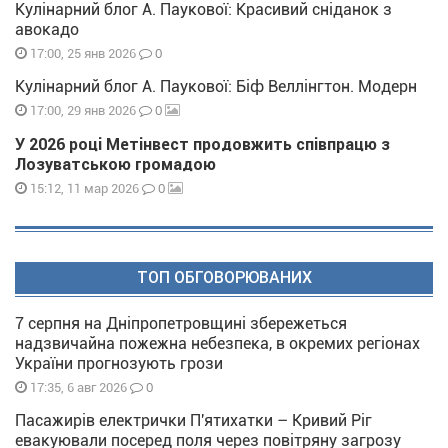
Кулінарний блог А. Паукової: Красивий сніданок з
авокадо
0
17:00, 25 янв 2026
Кулінарний блог А. Паукової: Біф Веллінгтон. Модерн
0
17:00, 29 янв 2026
У 2026 році Метінвест продовжить співпрацю з
Лозуватською громадою
0
15:12, 11 мар 2026
ТОП ОБГОВОРЮВАНИХ
7 серпня на Дніпропетровщині збережеться
надзвичайна пожежна небезпека, в окремих регіонах
України прогнозують грози
0
17:35, 6 авг 2026
Пасажирів електрички П'ятихатки – Кривий Ріг
евакуювали посеред поля через повітряну загрозу