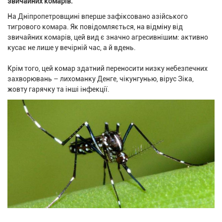
звичайних комарів.
На Дніпропетровщині вперше зафіксовано азійського
тигрового комара. Як повідомляється, на відміну від
звичайних комарів, цей вид є значно агресивнішим: активно
кусає не лише у вечірній час, а й вдень.
Крім того, цей комар здатний переносити низку небезпечних
захворювань – лихоманку Денге, чікунгунью, вірус Зіка,
жовту гарячку та інші інфекції.