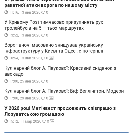
ракетної атаки ворога по нашому місту
0
11:16, 13 янв 2026
У Кривому Розі тимчасово призупинять рух
тролейбусів на 5 – тьох маршрутах
0
13:52, 13 янв 2026
Ворог вночі масовано знищував українську
інфраструктуру у Києві та Одесі, є потерпілі
0
10:54, 13 янв 2026
Кулінарний блог А. Паукової: Красивий сніданок з
авокадо
0
17:00, 25 янв 2026
Кулінарний блог А. Паукової: Біф Веллінгтон. Модерн
0
17:00, 29 янв 2026
У 2026 році Метінвест продовжить співпрацю з
Лозуватською громадою
0
15:12, 11 мар 2026