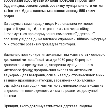
зобов'язані сформувати житлові портфелі з проєктами
будівництва, реконструкції, розвитку муніципального житла
та іпотеки. Єдина система має охопити понад 550 тисяч
родин.
За результатами наради щодо Національної житлової
стратегії для людей, які втратили житло через війну,
інформується про формування комплексної державної
політики у відповідь на виклики, спричинені війною. Інформує
Міністерство розвитку громад та територій.
Визначаються конкретні механізми, які мають стати основою
державної житлової політики до 2030 року. Серед них:
допомога на оренду житла, створення муніципального
житлового фонду, продовження виплат за житловими
ваучерами для ветеранів, осіб з інвалідністю внаслідок війни
та інших вразливих категорій, забезпечення житловими
сертифікатами родин, чиє житло зруйновано, компенсації на
відновлення пошкодженого житла та розвиток доступної
іпотеки.
Принцип, якого дотримуватиметься держава: людина