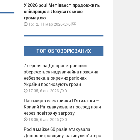
У 2026 році Метінвест продовжить
співпрацю з Лозуватською
громадою
0
15:12, 11 мар 2026
ТОП ОБГОВОРЮВАНИХ
7 серпня на Дніпропетровщині
збережеться надзвичайна пожежна
небезпека, в окремих регіонах
України прогнозують грози
0
17:35, 6 авг 2026
Пасажирів електрички П'ятихатки –
Кривий Ріг евакуювали посеред поля
через повітряну загрозу
0
18:05, 6 авг 2026
Росія майже 60 разів атакувала
Дніпропетровщину: загинули п’ятеро