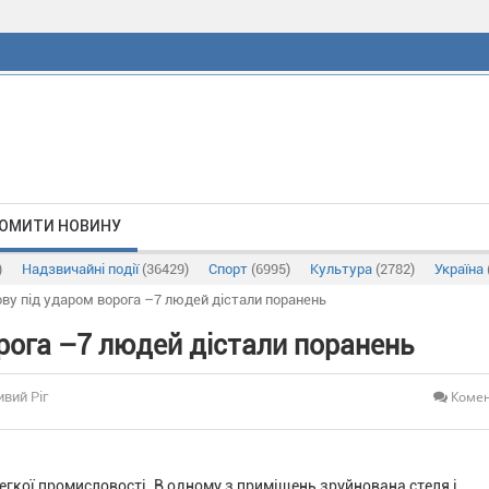
ОМИТИ НОВИНУ
)
Надзвичайні події
(36429)
Спорт
(6995)
Культура
(2782)
Україна
ову під ударом ворога –7 людей дістали поранень
рога –7 людей дістали поранень
Комен
ивий Ріг
гкої промисловості. В одному з приміщень зруйнована стеля і