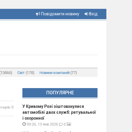
Повідомити новину
Вхід
(13866)
Світ
(178)
Новини компаній
(77)
ПОПУЛЯРНЕ
У Кривому Розі зіштовхнулися
тарів: 0
автомобілі двох служб: рятувальної
і охоронної
0
09:26, 13 янв 2026