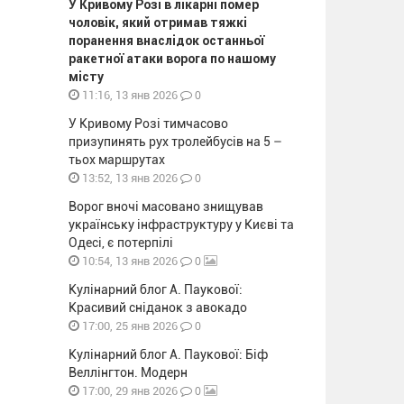
У Кривому Розі в лікарні помер
чоловік, який отримав тяжкі
поранення внаслідок останньої
ракетної атаки ворога по нашому
місту
0
11:16, 13 янв 2026
У Кривому Розі тимчасово
призупинять рух тролейбусів на 5 –
тьох маршрутах
0
13:52, 13 янв 2026
Ворог вночі масовано знищував
українську інфраструктуру у Києві та
Одесі, є потерпілі
0
10:54, 13 янв 2026
Кулінарний блог А. Паукової:
Красивий сніданок з авокадо
0
17:00, 25 янв 2026
Кулінарний блог А. Паукової: Біф
Веллінгтон. Модерн
0
17:00, 29 янв 2026