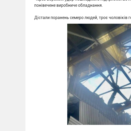
понівечене виробниче обладнання.
Дістали поранень семеро людей, троє чоловіків г