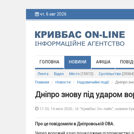
чт, 6 авг 2026
ГОЛОВНА
НОВИНИ
АФІША
ПОВІД
Лента
Відео
Місто
(15572)
Суспільство
(25964
Главная
Новости
Надзвичайні події
Дніпро зн
Дніпро знову під ударом во
11:33, 14 июн 2026 , ІА "Кривбас Он-лайн", новини Кр
Про це повідомили в Дніпровській ОВА.
Через ворожий удар пошкоджене підприємство ле