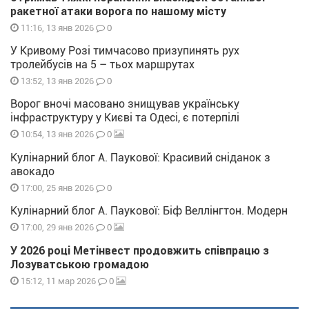
ракетної атаки ворога по нашому місту
0
11:16, 13 янв 2026
У Кривому Розі тимчасово призупинять рух
тролейбусів на 5 – тьох маршрутах
0
13:52, 13 янв 2026
Ворог вночі масовано знищував українську
інфраструктуру у Києві та Одесі, є потерпілі
0
10:54, 13 янв 2026
Кулінарний блог А. Паукової: Красивий сніданок з
авокадо
0
17:00, 25 янв 2026
Кулінарний блог А. Паукової: Біф Веллінгтон. Модерн
0
17:00, 29 янв 2026
У 2026 році Метінвест продовжить співпрацю з
Лозуватською громадою
0
15:12, 11 мар 2026