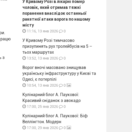
У Кривому Розі в лікарні помер
чоловік, який отримав тяжкі
поранення внаслідок останньої
ракетної атаки ворога по нашому
місту
0
11:16, 13 янв 2026
ри.
працю
У Кривому Розі тимчасово
призупинять рух тролейбусів на 5 –
тьох маршрутах
ь з
0
13:52, 13 янв 2026
Ворог вночі масовано знищував
українську інфраструктуру у Києві та
Одесі, є потерпілі
0
10:54, 13 янв 2026
Кулінарний блог А. Паукової:
Красивий сніданок з авокадо
0
17:00, 25 янв 2026
Кулінарний блог А. Паукової: Біф
Веллінгтон. Модерн
0
17:00, 29 янв 2026