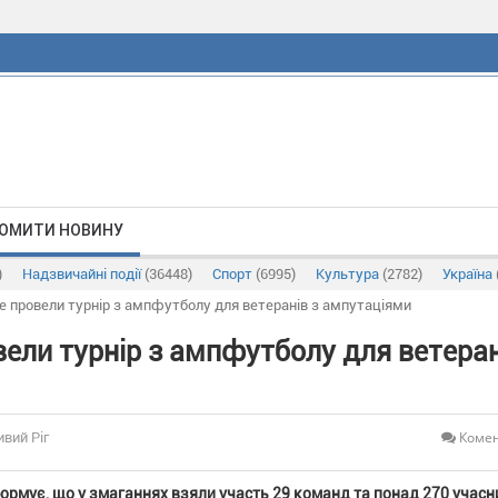
ОМИТИ НОВИНУ
)
Надзвичайні події
(36448)
Спорт
(6995)
Культура
(2782)
Україна
е провели турнір з ампфутболу для ветеранів з ампутаціями
ели турнір з ампфутболу для ветеран
Комен
ивий Ріг
ормує, що у змаганнях взяли участь 29 команд та понад 270 учасн