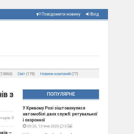
Повідомити новину
Вхід
(13866)
Світ
(178)
Новини компаній
(77)
ів з
ПОПУЛЯРНЕ
У Кривому Розі зіштовхнулися
автомобілі двох служб: рятувальної
тарів: 0
і охоронної
0
09:26, 13 янв 2026
иків —