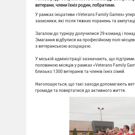
ветерани, члени їхніх родин, побратими.
У рамках ініціативи «Veterans Family Games» упе
захисники, які після тяжких поранень та ампута
Загалом до турніру долучилися 29 команд і понад 
Змагання відбулися на професійному полі місце
з ветеранською асоціацією.
У міській адміністрації зазначають, що підтримк
половиною місяців у рамках «Veterans Family Gam
близько 1300 ветеранів та членів їхніх сімей.
Наголошується, що такі заходи допомагають вет
громади та повертатися до активного життя.