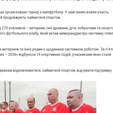
рше організовано турнір з ампфутболу. У змаганнях взяли участь
цій продовжують займатися спортом.
270 учасників — ветерани, їхні дружини, діти, побратими та посест
вого футбольного клубу, який уклав меморандум про системну спів
а ветеранів та їхніх родин є щоденною системною роботою. За п’ят
es – 2026» відбулося 19 спортивних подій, учасниками яких стали
еранам відновлюватися, займатися спортом, відчувати підтримку