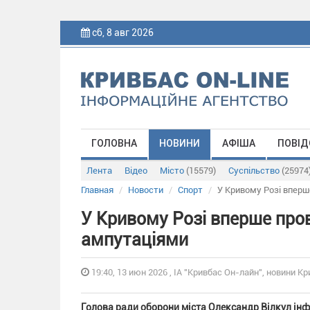
сб, 8 авг 2026
ГОЛОВНА
НОВИНИ
АФІША
ПОВІД
Лента
Відео
Місто
(15579)
Суспільство
(25974
Главная
Новости
Спорт
У Кривому Розі вперш
У Кривому Розі вперше пров
ампутаціями
19:40, 13 июн 2026 , ІА "Кривбас Он-лайн", новини Кр
Голова ради оборони міста Олександр Вілкул інф