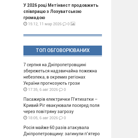
У 2026 році Метінвест продовжить
співпрацю з Лозуватською
громадою
0
15:12, 11 мар 2026
ТОП ОБГОВОРЮВАНИХ
7 серпня на Дніпропетровщині
збережеться надзвичайна пожежна
небезпека, в окремих регіонах
України прогнозують грози
0
17:35, 6 авг 2026
Пасажирів електрички П'ятихатки –
Кривий Ріг евакуювали посеред поля
через повітряну загрозу
0
18:05, 6 авг 2026
Росія майже 60 разів атакувала
Дніпропетровщину: загинули п’ятеро