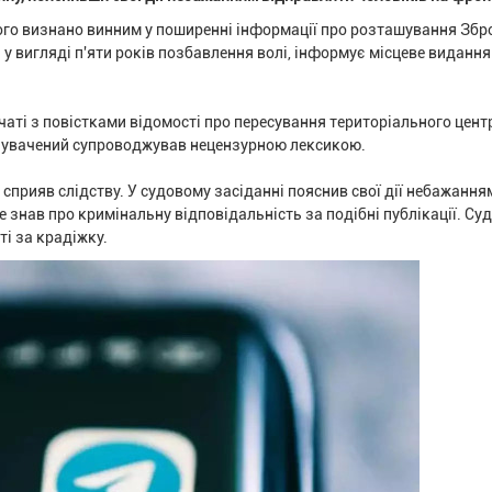
ого визнано винним у поширенні інформації про розташування Збр
у вигляді п'яти років позбавлення волі, інформує місцеве видання
чаті з повістками відомості про пересування територіального цент
инувачений супроводжував нецензурною лексикою.
сприяв слідству. У судовому засіданні пояснив свої дії небажання
е знав про кримінальну відповідальність за подібні публікації. Су
і за крадіжку.