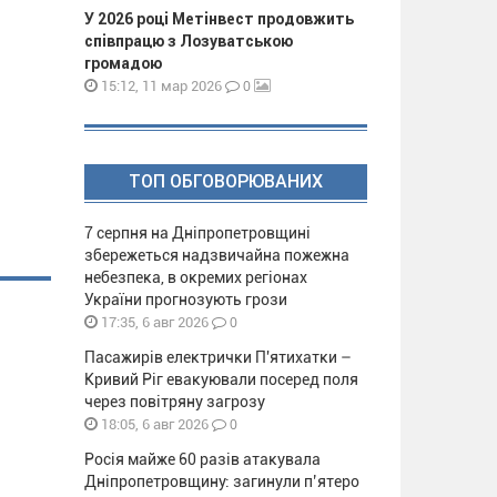
У 2026 році Метінвест продовжить
співпрацю з Лозуватською
громадою
0
15:12, 11 мар 2026
ТОП ОБГОВОРЮВАНИХ
7 серпня на Дніпропетровщині
збережеться надзвичайна пожежна
небезпека, в окремих регіонах
України прогнозують грози
0
17:35, 6 авг 2026
Пасажирів електрички П'ятихатки –
Кривий Ріг евакуювали посеред поля
через повітряну загрозу
0
18:05, 6 авг 2026
Росія майже 60 разів атакувала
Дніпропетровщину: загинули п’ятеро