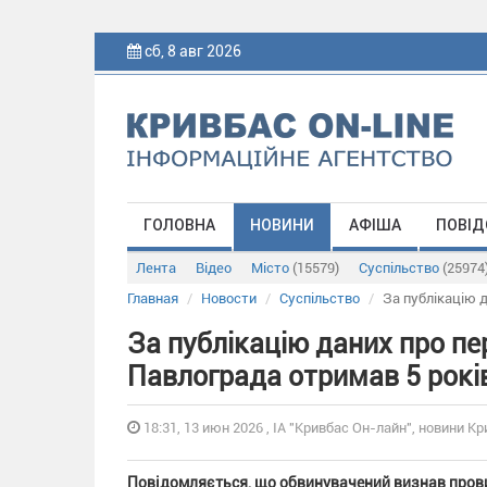
сб, 8 авг 2026
ГОЛОВНА
НОВИНИ
АФІША
ПОВІД
Лента
Відео
Місто
(15579)
Суспільство
(25974
Главная
Новости
Суспільство
За публікацію 
За публікацію даних про п
Павлограда отримав 5 рокі
18:31, 13 июн 2026 , ІА "Кривбас Он-лайн", новини Кр
Повідомляється, що обвинувачений визнав прови