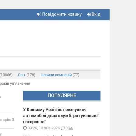
Повідомити новину
Вхід
(13866)
Світ
(178)
Новини компаній
(77)
років ув'язнення
ь
ПОПУЛЯРНЕ
У Кривому Розі зіштовхнулися
автомобілі двох служб: рятувальної
тарів: 0
і охоронної
0
09:26, 13 янв 2026
т