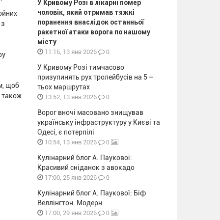
У Кривому Розі в лікарні помер
чоловік, який отримав тяжкі
ойних
поранення внаслідок останньої
 з
ракетної атаки ворога по нашому
місту
0
11:16, 13 янв 2026
ру
У Кривому Розі тимчасово
призупинять рух тролейбусів на 5 –
м, щоб
тьох маршрутах
д також
0
13:52, 13 янв 2026
Ворог вночі масовано знищував
українську інфраструктуру у Києві та
Одесі, є потерпілі
0
10:54, 13 янв 2026
Кулінарний блог А. Паукової:
Красивий сніданок з авокадо
0
17:00, 25 янв 2026
Кулінарний блог А. Паукової: Біф
Веллінгтон. Модерн
0
17:00, 29 янв 2026