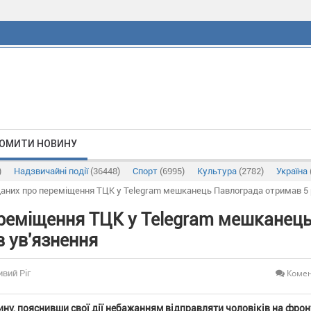
ОМИТИ НОВИНУ
)
Надзвичайні події
(36448)
Спорт
(6995)
Культура
(2782)
Україна
даних про переміщення ТЦК у Telegram мешканець Павлограда отримав 5 
ереміщення ТЦК у Telegram мешканец
в ув'язнення
Комен
ивий Ріг
ну, пояснивши свої дії небажанням відправляти чоловіків на фрон