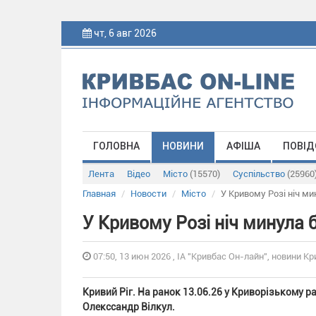
чт, 6 авг 2026
ГОЛОВНА
НОВИНИ
АФІША
ПОВІД
Лента
Відео
Місто
(15570)
Суспільство
(25960
Главная
Новости
Місто
У Кривому Розі ніч ми
У Кривому Розі ніч минула 
07:50, 13 июн 2026 , ІА "Кривбас Он-лайн", новини Кр
Кривий Ріг. На ранок 13.06.26 у Криворізькому р
Олекссандр Вілкул.