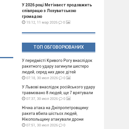
У 2026 році Метінвест продовжить
співпрацю з Лозуватською
громадою
0
15:12, 11 мар 2026
ТОП ОБГОВОРЮВАНИХ
У передмісті Кривого Рогу внаслідок
ракетного удару загинули шестеро
людей, серед них двоє дітей
0
07:18, 30 июл 2026
У Львові внаслідок російського удару
травмовано 8 людей, ще 7 врятували
0
07:37, 30 июл 2026
Нічна атака на Дніпропетровщину:
ракета вбила шістьох людей,
Нікопольщину атакували дрони
0
07:51, 30 июл 2026