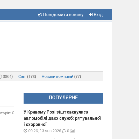
Повідомити новину
Вхід
(13864)
Світ
(178)
Новини компаній
(77)
ПОПУЛЯРНЕ
У Кривому Розі зіштовхнулися
тарів: 0
автомобілі двох служб: рятувальної
і охоронної
0
09:26, 13 янв 2026