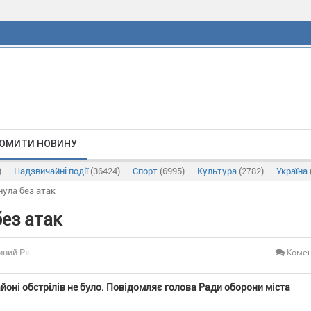
ОМИТИ НОВИНУ
)
Надзвичайні події
(36424)
Спорт
(6995)
Культура
(2782)
Україна
нула без атак
без атак
Комен
ивий Ріг
айоні обстрілів не було. Повідомляє голова Ради оборони міста