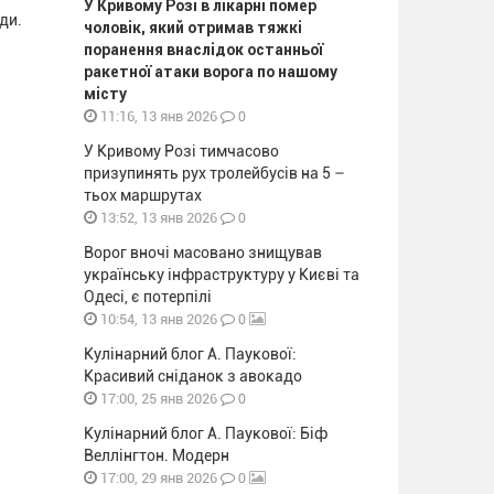
У Кривому Розі в лікарні помер
ди.
чоловік, який отримав тяжкі
поранення внаслідок останньої
ракетної атаки ворога по нашому
місту
0
11:16, 13 янв 2026
У Кривому Розі тимчасово
призупинять рух тролейбусів на 5 –
тьох маршрутах
0
13:52, 13 янв 2026
Ворог вночі масовано знищував
українську інфраструктуру у Києві та
Одесі, є потерпілі
0
10:54, 13 янв 2026
Кулінарний блог А. Паукової:
Красивий сніданок з авокадо
0
17:00, 25 янв 2026
Кулінарний блог А. Паукової: Біф
Веллінгтон. Модерн
0
17:00, 29 янв 2026