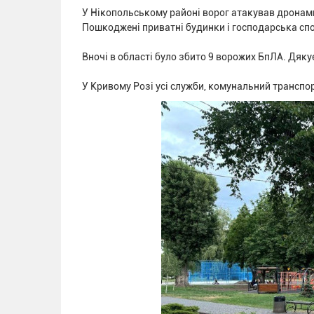
У Нікопольському районі ворог атакував дронам
Пошкоджені приватні будинки і господарська спо
Вночі в області було збито 9 ворожих БпЛА. Дя
У Кривому Розі усі служби, комунальний транспор