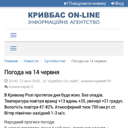
Повідомити новину
Вхід
Toggle
navigation
Рубрики
Главная
Новости
Суспільство
Погода на 14 червня
Погода на 14 червня
20:00, 13 июн 2026 , ІА "Кривбас Он-лайн", новини Кривий Ріг
Коментарів: 0
В Кривому Розі протягом дня буде ясно. Без опадів.
Температура повітря вранці +13 вдень +25, увечері +21 градус.
Вологість повітря 47-82%. Атмосферний тиск 750 мм рт.ст.
Вітер північно-західний 1-3 м/с.
Народний прогноз погоди: