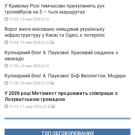
У Кривому Розі тимчасово призупинять рух
тролейбусів на 5 – тьох маршрутах
0
13:52, 13 янв 2026
Ворог вночі масовано знищував українську
інфраструктуру у Києві та Одесі, є потерпілі
0
10:54, 13 янв 2026
Кулінарний блог А. Паукової: Красивий сніданок з
авокадо
0
17:00, 25 янв 2026
Кулінарний блог А. Паукової: Біф Веллінгтон. Модерн
0
17:00, 29 янв 2026
У 2026 році Метінвест продовжить співпрацю з
Лозуватською громадою
0
15:12, 11 мар 2026
ТОП ОБГОВОРЮВАНИХ