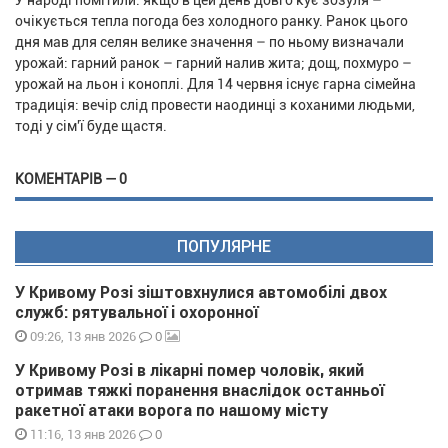
У народі помітили: якщо в цей день довго кує зозуля –
очікується тепла погода без холодного ранку. Ранок цього
дня мав для селян велике значення – по ньому визначали
урожай: гарний ранок – гарний налив жита; дощ, похмуро –
урожай на льон і коноплі. Для 14 червня існує гарна сімейна
традиція: вечір слід провести наодинці з коханими людьми,
тоді у сім'ї буде щастя.
КОМЕНТАРІВ — 0
ПОПУЛЯРНЕ
У Кривому Розі зіштовхнулися автомобілі двох
служб: рятувальної і охоронної
0
09:26, 13 янв 2026
У Кривому Розі в лікарні помер чоловік, який
отримав тяжкі поранення внаслідок останньої
ракетної атаки ворога по нашому місту
0
11:16, 13 янв 2026