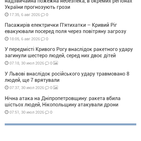
надзвичайна пожежна небезпека, в окремих регіонах
України прогнозують грози
0
17:35, 6 авг 2026
Пасажирів електрички П'ятихатки – Кривий Ріг
евакуювали посеред поля через повітряну загрозу
0
18:05, 6 авг 2026
У передмісті Кривого Рогу внаслідок ракетного удару
загинули шестеро людей, серед них двоє дітей
0
07:18, 30 июл 2026
У Львові внаслідок російського удару травмовано 8
людей, ще 7 врятували
0
07:37, 30 июл 2026
Нічна атака на Дніпропетровщину: ракета вбила
шістьох людей, Нікопольщину атакували дрони
0
07:51, 30 июл 2026