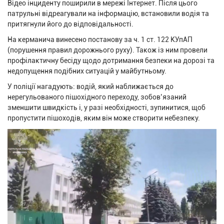
Відео інциденту поширили в мережі Інтернет. Після цього
патрульні відреагували на інформацію, встановили водія та
притягнули його до відповідальності.
На керманича винесено постанову за ч. 1 ст. 122 КУпАП
(порушення правил дорожнього руху). Також із ним провели
профілактичну бесіду щодо дотримання безпеки на дорозі та
недопущення подібних ситуацій у майбутньому.
У поліції нагадують: водій, який наближається до
нерегульованого пішохідного переходу, зобов’язаний
зменшити швидкість і, у разі необхідності, зупинитися, щоб
пропустити пішоходів, яким він може створити небезпеку.