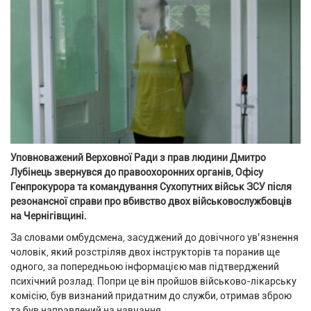
Уповноважений Верховної Ради з прав людини Дмитро
Лубінець звернувся до правоохоронних органів, Офісу
Генпрокурора та командування Сухопутних військ ЗСУ після
резонансної справи про вбивство двох військовослужбовців
на Чернігівщині.
За словами омбудсмена, засуджений до довічного ув’язнення
чоловік, який розстріляв двох інструкторів та поранив ще
одного, за попередньою інформацією мав підтверджений
психічний розлад. Попри це він пройшов військово-лікарську
комісію, був визнаний придатним до служби, отримав зброю
та був направлений на навчання.