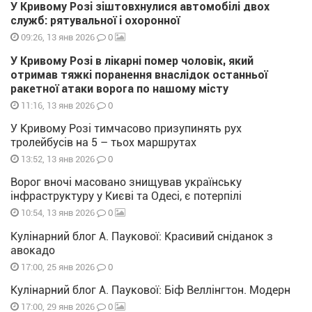
У Кривому Розі зіштовхнулися автомобілі двох
служб: рятувальної і охоронної
0
09:26, 13 янв 2026
У Кривому Розі в лікарні помер чоловік, який
отримав тяжкі поранення внаслідок останньої
ракетної атаки ворога по нашому місту
0
11:16, 13 янв 2026
У Кривому Розі тимчасово призупинять рух
тролейбусів на 5 – тьох маршрутах
0
13:52, 13 янв 2026
Ворог вночі масовано знищував українську
інфраструктуру у Києві та Одесі, є потерпілі
0
10:54, 13 янв 2026
Кулінарний блог А. Паукової: Красивий сніданок з
авокадо
0
17:00, 25 янв 2026
Кулінарний блог А. Паукової: Біф Веллінгтон. Модерн
0
17:00, 29 янв 2026