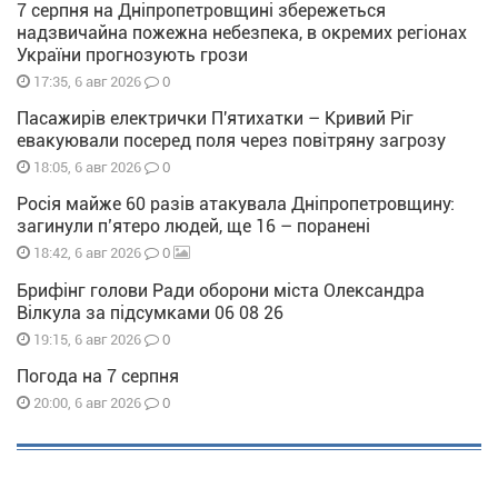
7 серпня на Дніпропетровщині збережеться
надзвичайна пожежна небезпека, в окремих регіонах
України прогнозують грози
0
17:35, 6 авг 2026
Пасажирів електрички П'ятихатки – Кривий Ріг
евакуювали посеред поля через повітряну загрозу
0
18:05, 6 авг 2026
Росія майже 60 разів атакувала Дніпропетровщину:
загинули п’ятеро людей, ще 16 – поранені
0
18:42, 6 авг 2026
Брифінг голови Ради оборони міста Олександра
Вілкула за підсумками 06 08 26
0
19:15, 6 авг 2026
Погода на 7 серпня
0
20:00, 6 авг 2026