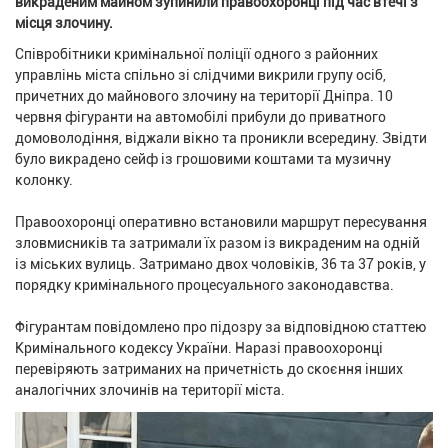
викраденим майном зупинили правоохоронці під час втечі з
місця злочину.
Співробітники кримінальної поліції одного з районних
управлінь міста спільно зі слідчими викрили групу осіб,
причетних до майнового злочину на території Дніпра. 10
червня фігуранти на автомобілі прибули до приватного
домоволодіння, віджали вікно та проникли всередину. Звідти
було викрадено сейф із грошовими коштами та музичну
колонку.
Правоохоронці оперативно встановили маршрут пересування
зловмисників та затримали їх разом із викраденим на одній
із міських вулиць. Затримано двох чоловіків, 36 та 37 років, у
порядку кримінального процесуального законодавства.
Фігурантам повідомлено про підозру за відповідною статтею
Кримінального кодексу України. Наразі правоохоронці
перевіряють затриманих на причетність до скоєння інших
аналогічних злочинів на території міста.