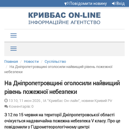
Повідомити новину
Вхід
Toggle
navigation
Рубрики
Главная
Новости
Суспільство
На Дніпропетровщині оголосили найвищий рівень пожежної
небезпеки
На Дніпропетровщині оголосили найвищий
рівень пожежної небезпеки
13:10, 11 июн 2026 , ІА "Кривбас Он-лайн", новини Кривий Ріг
Коментарів: 0
З 12 по 15 червня на території Дніпропетровської області
очікується надзвичайна пожежна небезпека V класу. Про це
повідомили у Гідрометеорологічному центрі