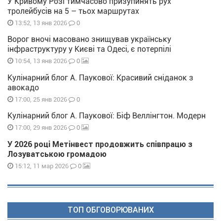
У Кривому Розі тимчасово призупинять рух
тролейбусів на 5 – тьох маршрутах
0
13:52, 13 янв 2026
Ворог вночі масовано знищував українську
інфраструктуру у Києві та Одесі, є потерпілі
0
10:54, 13 янв 2026
Кулінарний блог А. Паукової: Красивий сніданок з
авокадо
0
17:00, 25 янв 2026
Кулінарний блог А. Паукової: Біф Веллінгтон. Модерн
0
17:00, 29 янв 2026
У 2026 році Метінвест продовжить співпрацю з
Лозуватською громадою
0
15:12, 11 мар 2026
ТОП ОБГОВОРЮВАНИХ