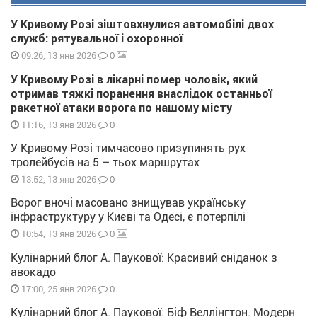
У Кривому Розі зіштовхнулися автомобілі двох
служб: рятувальної і охоронної
0
09:26, 13 янв 2026
У Кривому Розі в лікарні помер чоловік, який
отримав тяжкі поранення внаслідок останньої
ракетної атаки ворога по нашому місту
0
11:16, 13 янв 2026
У Кривому Розі тимчасово призупинять рух
тролейбусів на 5 – тьох маршрутах
0
13:52, 13 янв 2026
Ворог вночі масовано знищував українську
інфраструктуру у Києві та Одесі, є потерпілі
0
10:54, 13 янв 2026
Кулінарний блог А. Паукової: Красивий сніданок з
авокадо
0
17:00, 25 янв 2026
Кулінарний блог А. Паукової: Біф Веллінгтон. Модерн