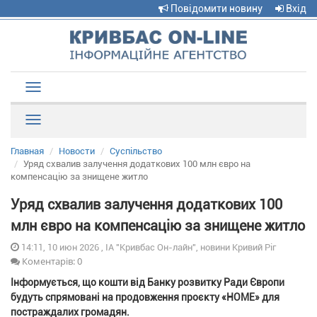
Повідомити новину
Вхід
Toggle
navigation
Рубрики
Главная
Новости
Суспільство
Уряд схвалив залучення додаткових 100 млн євро на
компенсацію за знищене житло
Уряд схвалив залучення додаткових 100
млн євро на компенсацію за знищене житло
14:11, 10 июн 2026 , ІА "Кривбас Он-лайн", новини Кривий Ріг
Коментарів: 0
Інформується, що кошти від Банку розвитку Ради Європи
будуть спрямовані на продовження проєкту «HOME» для
постраждалих громадян.