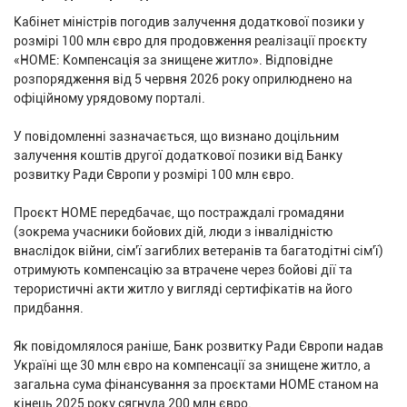
Кабінет міністрів погодив залучення додаткової позики у
розмірі 100 млн євро для продовження реалізації проєкту
«HOME: Компенсація за знищене житло». Відповідне
розпорядження від 5 червня 2026 року оприлюднено на
офіційному урядовому порталі.
У повідомленні зазначається, що визнано доцільним
залучення коштів другої додаткової позики від Банку
розвитку Ради Європи у розмірі 100 млн євро.
Проєкт HOME передбачає, що постраждалі громадяни
(зокрема учасники бойових дій, люди з інвалідністю
внаслідок війни, сім'ї загиблих ветеранів та багатодітні сім'ї)
отримують компенсацію за втрачене через бойові дії та
терористичні акти житло у вигляді сертифікатів на його
придбання.
Як повідомлялося раніше, Банк розвитку Ради Європи надав
Україні ще 30 млн євро на компенсації за знищене житло, а
загальна сума фінансування за проєктами HOME станом на
кінець 2025 року сягнула 200 млн євро.