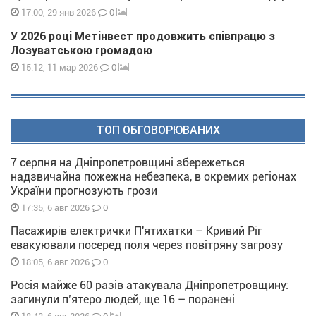
0
17:00, 29 янв 2026
У 2026 році Метінвест продовжить співпрацю з
Лозуватською громадою
0
15:12, 11 мар 2026
ТОП ОБГОВОРЮВАНИХ
7 серпня на Дніпропетровщині збережеться
надзвичайна пожежна небезпека, в окремих регіонах
України прогнозують грози
0
17:35, 6 авг 2026
Пасажирів електрички П'ятихатки – Кривий Ріг
евакуювали посеред поля через повітряну загрозу
0
18:05, 6 авг 2026
Росія майже 60 разів атакувала Дніпропетровщину:
загинули п’ятеро людей, ще 16 – поранені