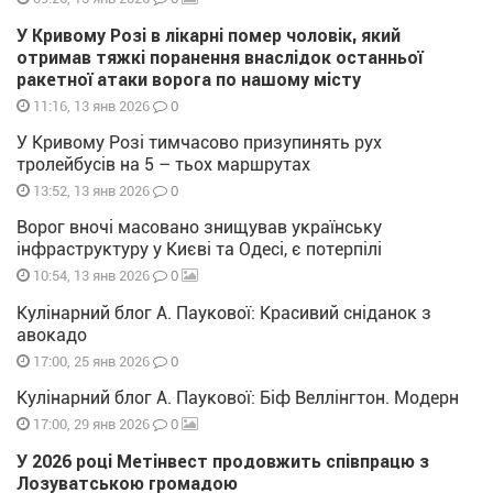
У Кривому Розі в лікарні помер чоловік, який
отримав тяжкі поранення внаслідок останньої
ракетної атаки ворога по нашому місту
0
11:16, 13 янв 2026
У Кривому Розі тимчасово призупинять рух
тролейбусів на 5 – тьох маршрутах
0
13:52, 13 янв 2026
Ворог вночі масовано знищував українську
інфраструктуру у Києві та Одесі, є потерпілі
0
10:54, 13 янв 2026
Кулінарний блог А. Паукової: Красивий сніданок з
авокадо
0
17:00, 25 янв 2026
Кулінарний блог А. Паукової: Біф Веллінгтон. Модерн
0
17:00, 29 янв 2026
У 2026 році Метінвест продовжить співпрацю з
Лозуватською громадою