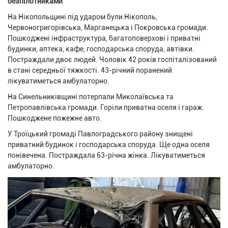
безпілотниками
На Нікопольщині під ударом були Нікополь,
Червоногригорівська, Марганецька і Покровська громади.
Пошкоджені інфраструктура, багатоповерхові і приватні
будинки, аптека, кафе, господарська споруда, автівки.
Постраждали двоє людей. Чоловік 42 років госпіталізований
в стані середньої тяжкості. 43-річний поранений
лікуватиметься амбулаторно.
На Синельниківщині потерпали Миколаївська та
Петропавлівська громади. Горіли приватна оселя і гараж.
Пошкоджене пожежне авто.
У Троїцький громаді Павлоградського району знищені
приватний будинок і господарська споруда. Ще одна оселя
понівечена. Постраждала 63-річна жінка. Лікуватиметься
амбулаторно.