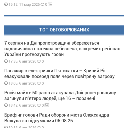
0
15:12, 11 мар 2026
ТОП ОБГОВОРЮВАНИХ
7 серпня на Дніпропетровщині збережеться
надзвичайна пожежна небезпека, в окремих регіонах
України прогнозують грози
0
17:35, 6 авг 2026
Пасажирів електрички П'ятихатки – Кривий Ріг
евакуювали посеред поля через повітряну загрозу
0
18:05, 6 авг 2026
Росія майже 60 разів атакувала Дніпропетровщину:
загинули п’ятеро людей, ще 16 – поранені
0
18:42, 6 авг 2026
Брифінг голови Ради оборони міста Олександра
Вілкула за підсумками 06 08 26
0
19:15, 6 авг 2026