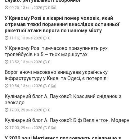
служб: рятувальної і охоронної
0
09:26, 13 янв 2026
У Кривому Розі в лікарні помер чоловік, який
отримав тяжкі поранення внаслідок останньої
ракетної атаки ворога по нашому місту
0
11:16, 13 янв 2026
У Кривому Розі тимчасово призупинять рух
тролейбусів на 5 – тьох маршрутах
0
13:52, 13 янв 2026
Ворог вночі масовано знищував українську
інфраструктуру у Києві та Одесі, є потерпілі
0
10:54, 13 янв 2026
Кулінарний блог А. Паукової: Красивий сніданок з
авокадо
0
17:00, 25 янв 2026
Кулінарний блог А. Паукової: Біф Веллінгтон. Модерн
0
17:00, 29 янв 2026
У 2026 році Метінвест продовжить співпрацю з