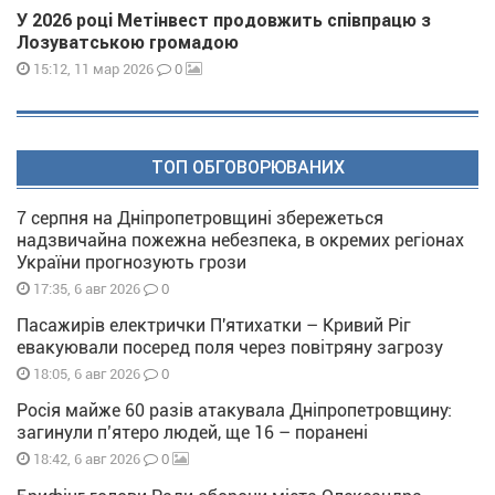
У 2026 році Метінвест продовжить співпрацю з
Лозуватською громадою
0
15:12, 11 мар 2026
ТОП ОБГОВОРЮВАНИХ
7 серпня на Дніпропетровщині збережеться
надзвичайна пожежна небезпека, в окремих регіонах
України прогнозують грози
0
17:35, 6 авг 2026
Пасажирів електрички П'ятихатки – Кривий Ріг
евакуювали посеред поля через повітряну загрозу
0
18:05, 6 авг 2026
Росія майже 60 разів атакувала Дніпропетровщину:
загинули п’ятеро людей, ще 16 – поранені
0
18:42, 6 авг 2026