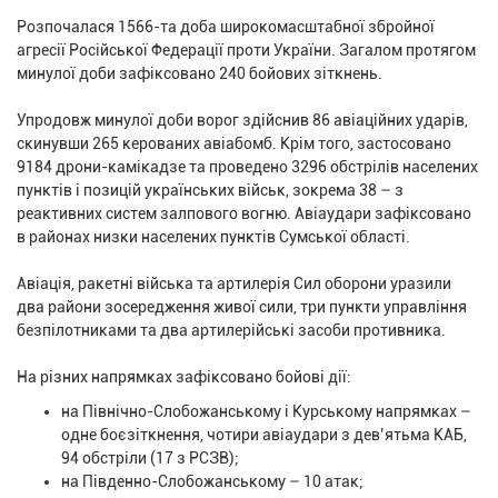
Розпочалася 1566-та доба широкомасштабної збройної
агресії Російської Федерації проти України. Загалом протягом
минулої доби зафіксовано 240 бойових зіткнень.
Упродовж минулої доби ворог здійснив 86 авіаційних ударів,
скинувши 265 керованих авіабомб. Крім того, застосовано
9184 дрони-камікадзе та проведено 3296 обстрілів населених
пунктів і позицій українських військ, зокрема 38 – з
реактивних систем залпового вогню. Авіаудари зафіксовано
в районах низки населених пунктів Сумської області.
Авіація, ракетні війська та артилерія Сил оборони уразили
два райони зосередження живої сили, три пункти управління
безпілотниками та два артилерійські засоби противника.
На різних напрямках зафіксовано бойові дії:
на Північно-Слобожанському і Курському напрямках –
одне боєзіткнення, чотири авіаудари з дев’ятьма КАБ,
94 обстріли (17 з РСЗВ);
на Південно-Слобожанському – 10 атак;