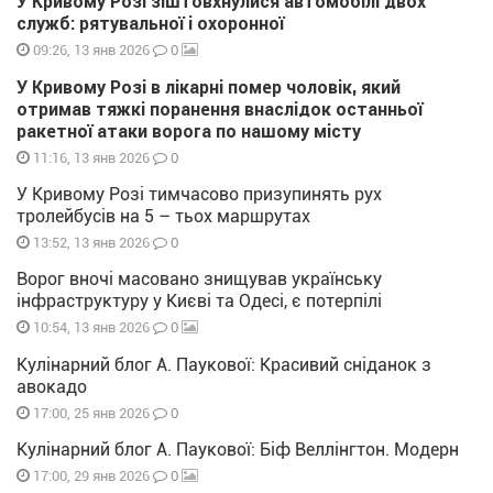
У Кривому Розі зіштовхнулися автомобілі двох
служб: рятувальної і охоронної
0
09:26, 13 янв 2026
У Кривому Розі в лікарні помер чоловік, який
отримав тяжкі поранення внаслідок останньої
ракетної атаки ворога по нашому місту
0
11:16, 13 янв 2026
У Кривому Розі тимчасово призупинять рух
тролейбусів на 5 – тьох маршрутах
0
13:52, 13 янв 2026
Ворог вночі масовано знищував українську
інфраструктуру у Києві та Одесі, є потерпілі
0
10:54, 13 янв 2026
Кулінарний блог А. Паукової: Красивий сніданок з
авокадо
0
17:00, 25 янв 2026
Кулінарний блог А. Паукової: Біф Веллінгтон. Модерн
0
17:00, 29 янв 2026