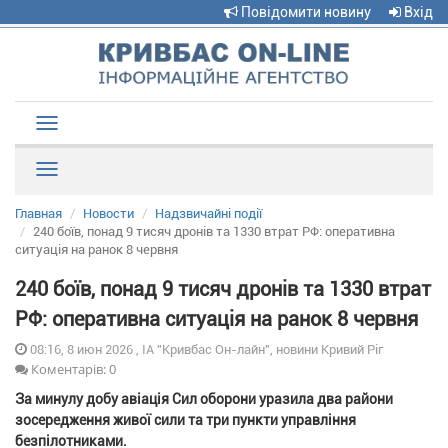
Повідомити новину
Вхід
Toggle
navigation
Рубрики
Главная
Новости
Надзвичайні події
240 боїв, понад 9 тисяч дронів та 1330 втрат РФ: оперативна
ситуація на ранок 8 червня
240 боїв, понад 9 тисяч дронів та 1330 втрат
РФ: оперативна ситуація на ранок 8 червня
08:16, 8 июн 2026 , ІА "Кривбас Он-лайн", новини Кривий Ріг
Коментарів: 0
За минулу добу авіація Сил оборони уразила два райони
зосередження живої сили та три пункти управління
безпілотниками.