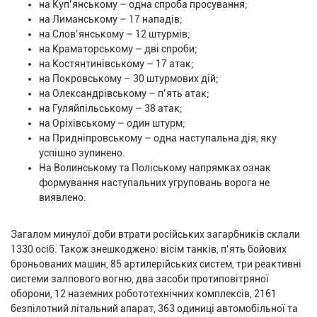
на Куп’янському – одна спроба просування;
на Лиманському – 17 нападів;
на Слов’янському – 12 штурмів;
на Краматорському – дві спроби;
на Костянтинівському – 17 атак;
на Покровському – 30 штурмових дій;
на Олександрівському – п’ять атак;
на Гуляйпільському – 38 атак;
на Оріхівському – один штурм;
на Придніпровському – одна наступальна дія, яку
успішно зупинено.
На Волинському та Поліському напрямках ознак
формування наступальних угруповань ворога не
виявлено.
Загалом минулої доби втрати російських загарбників склали
1330 осіб. Також знешкоджено: вісім танків, п’ять бойових
броньованих машин, 85 артилерійських систем, три реактивні
системи залпового вогню, два засоби протиповітряної
оборони, 12 наземних робототехнічних комплексів, 2161
безпілотний літальний апарат, 363 одиниці автомобільної та