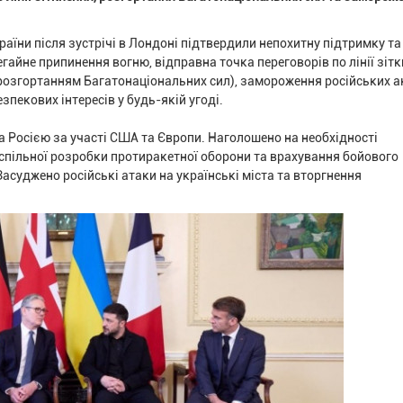
країни після зустрічі в Лондоні підтвердили непохитну підтримку та
гайне припинення вогню, відправна точка переговорів по лінії зітк
з розгортанням Багатонаціональних сил), замороження російських а
зпекових інтересів у будь-якій угоді.
а Росією за участі США та Європи. Наголошено на необхідності
спільної розробки протиракетної оборони та врахування бойового
асуджено російські атаки на українські міста та вторгнення