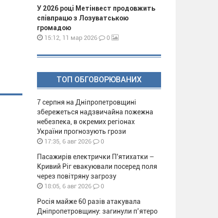
У 2026 році Метінвест продовжить
співпрацю з Лозуватською
громадою
0
15:12, 11 мар 2026
ТОП ОБГОВОРЮВАНИХ
7 серпня на Дніпропетровщині
збережеться надзвичайна пожежна
небезпека, в окремих регіонах
України прогнозують грози
0
17:35, 6 авг 2026
Пасажирів електрички П'ятихатки –
Кривий Ріг евакуювали посеред поля
через повітряну загрозу
0
18:05, 6 авг 2026
Росія майже 60 разів атакувала
Дніпропетровщину: загинули п’ятеро