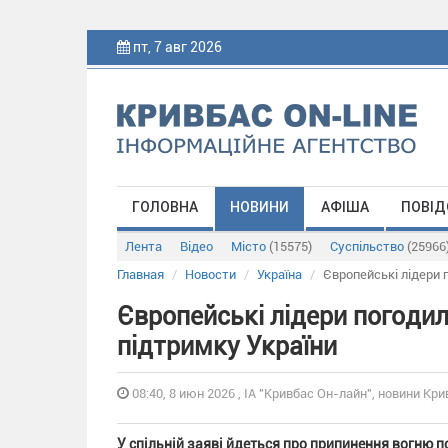
пт, 7 авг 2026
ГОЛОВНА
НОВИНИ
АФІША
ПОВІД
Лента
Відео
Місто
(15575)
Суспільство
(25966
Главная
Новости
Україна
Європейські лідери 
Європейські лідери погодил
підтримку України
08:40, 8 июн 2026 , ІА "Кривбас Он-лайн", новини Кри
У спільній заяві йдеться про припинення вогню п