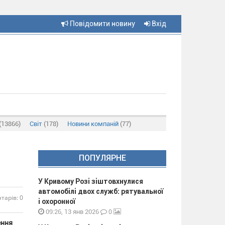
Повідомити новину
Вхід
(13866)
Світ
(178)
Новини компаній
(77)
ПОПУЛЯРНЕ
У Кривому Розі зіштовхнулися
автомобілі двох служб: рятувальної
тарів: 0
і охоронної
0
09:26, 13 янв 2026
ення