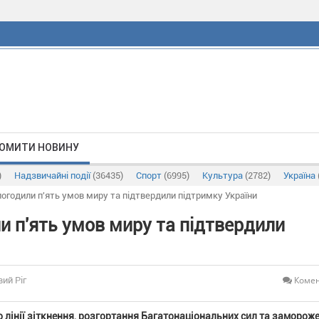
ОМИТИ НОВИНУ
)
Надзвичайні події
(36435)
Спорт
(6995)
Культура
(2782)
Україна
погодили п'ять умов миру та підтвердили підтримку України
и п'ять умов миру та підтвердили
Комен
вий Ріг
о лінії зіткнення, розгортання Багатонаціональних сил та заморож