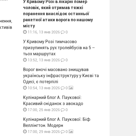
У Кривому Розі в лікарні помер
чоловік, який отримав тяжкі
поранення внаслідок останньої
ракетної атаки ворога по нашому
нення,
місту
ктивів
0
11:16, 13 янв 2026
У Кривому Розі тимчасово
призупинять рух тролейбусів на 5 –
тьох маршрутах
0
13:52, 13 янв 2026
Ворог вночі масовано знищував
українську інфраструктуру у Києві та
Одесі, є потерпілі
0
10:54, 13 янв 2026
Кулінарний блог А. Паукової:
Красивий сніданок з авокадо
0
17:00, 25 янв 2026
Кулінарний блог А. Паукової: Біф
Веллінгтон. Модерн
0
17:00, 29 янв 2026