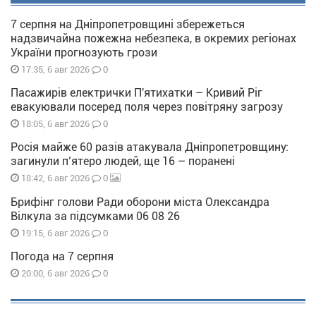
7 серпня на Дніпропетровщині збережеться
надзвичайна пожежна небезпека, в окремих регіонах
України прогнозують грози
0
17:35, 6 авг 2026
Пасажирів електрички П'ятихатки – Кривий Ріг
евакуювали посеред поля через повітряну загрозу
0
18:05, 6 авг 2026
Росія майже 60 разів атакувала Дніпропетровщину:
загинули п’ятеро людей, ще 16 – поранені
0
18:42, 6 авг 2026
Брифінг голови Ради оборони міста Олександра
Вілкула за підсумками 06 08 26
0
19:15, 6 авг 2026
Погода на 7 серпня
0
20:00, 6 авг 2026