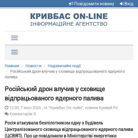
Повідомити новину
Вхід
Toggle
navigation
Рубрики
Главная
Новости
Надзвичайні події
Російський дрон влучив у сховище відпрацьованого ядерного
палива
Російський дрон влучив у сховище
відпрацьованого ядерного палива
12:00, 7 июн 2026 , ІА "Кривбас Он-лайн", новини Кривий Ріг
Коментарів: 0
Росія атакувала безпілотником одну з будівель
Централізованого сховища відпрацьованого ядерного палива
(ЦСВЯП). Про це повідомили в Міністерстві енергетики