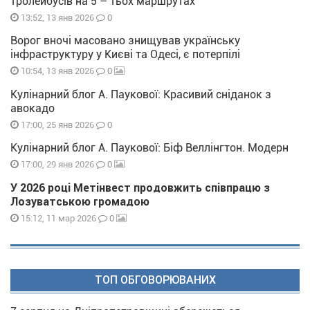
тролейбусів на 5 – тьох маршрутах
0
13:52, 13 янв 2026
Ворог вночі масовано знищував українську
інфраструктуру у Києві та Одесі, є потерпілі
0
10:54, 13 янв 2026
Кулінарний блог А. Паукової: Красивий сніданок з
авокадо
0
17:00, 25 янв 2026
Кулінарний блог А. Паукової: Біф Веллінгтон. Модерн
0
17:00, 29 янв 2026
У 2026 році Метінвест продовжить співпрацю з
Лозуватською громадою
0
15:12, 11 мар 2026
ТОП ОБГОВОРЮВАНИХ