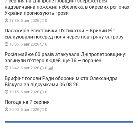
7 серпня на Дніпропетровщині збережеться
надзвичайна пожежна небезпека, в окремих регіонах
України прогнозують грози
0
17:35, 6 авг 2026
Пасажирів електрички П'ятихатки – Кривий Ріг
евакуювали посеред поля через повітряну загрозу
0
18:05, 6 авг 2026
Росія майже 60 разів атакувала Дніпропетровщину:
загинули п’ятеро людей, ще 16 – поранені
0
18:42, 6 авг 2026
Брифінг голови Ради оборони міста Олександра
Вілкула за підсумками 06 08 26
0
19:15, 6 авг 2026
Погода на 7 серпня
0
20:00, 6 авг 2026