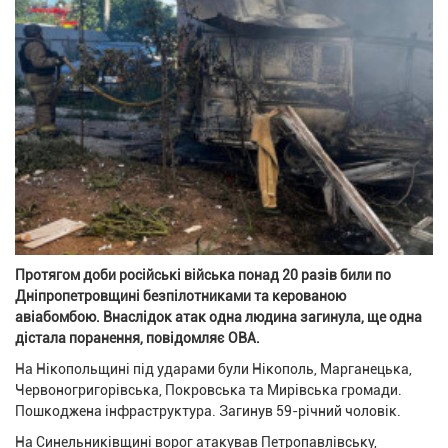
Протягом доби російські війська понад 20 разів били по
Дніпропетровщині безпілотниками та керованою
авіабомбою. Внаслідок атак одна людина загинула, ще одна
дістала поранення, повідомляє ОВА.
На Нікопольщині під ударами були Нікополь, Марганецька,
Червоногригорівська, Покровська та Мирівська громади.
Пошкоджена інфраструктура. Загинув 59-річний чоловік.
На Синельниківщині ворог атакував Петропавлівську,