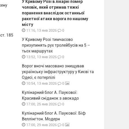
У Кривому Розі в лікарні помер
жену
чоловік, який отримав тяжкі
поранення внаслідок останньої
ракетної атаки ворога по нашому
місту
0
11:16, 13 янв 2026
ст. 185
У Кривому Розі тимчасово
призупинять рух тролейбусів на 5 –
тьох маршрутах
0
13:52, 13 янв 2026
Ворог вночі масовано знищував
українську інфраструктуру у Києві та
Одесі, є потерпілі
0
10:54, 13 янв 2026
Кулінарний блог А. Паукової:
Красивий сніданок з авокадо
0
17:00, 25 янв 2026
Кулінарний блог А. Паукової: Біф
Веллінгтон. Модерн
0
17:00, 29 янв 2026