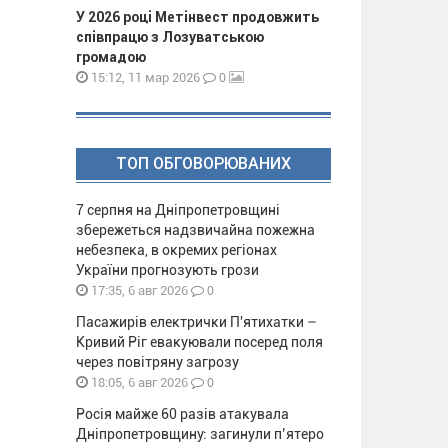
У 2026 році Метінвест продовжить
співпрацю з Лозуватською
громадою
0
15:12, 11 мар 2026
ТОП ОБГОВОРЮВАНИХ
7 серпня на Дніпропетровщині
збережеться надзвичайна пожежна
небезпека, в окремих регіонах
України прогнозують грози
0
17:35, 6 авг 2026
Пасажирів електрички П'ятихатки –
Кривий Ріг евакуювали посеред поля
через повітряну загрозу
0
18:05, 6 авг 2026
Росія майже 60 разів атакувала
Дніпропетровщину: загинули п’ятеро