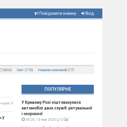
Повідомити новину
Вхід
(13866)
Світ
(178)
Новини компаній
(77)
ПОПУЛЯРНЕ
У Кривому Розі зіштовхнулися
тарів: 0
автомобілі двох служб: рятувальної
і охоронної
ь у
0
09:26, 13 янв 2026