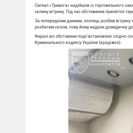
Сигнал «Тривога» надійшов із торговельного зак
скляну вітрину. Під час обстеження прилеглої те
За попередніми даними, хлопець розбив вітрину 
розбитим склом, тому йому надали домедичну до
Наразі всі обставини події встановлює слідчо-оп
Кримінального кодексу України (крадіжка).