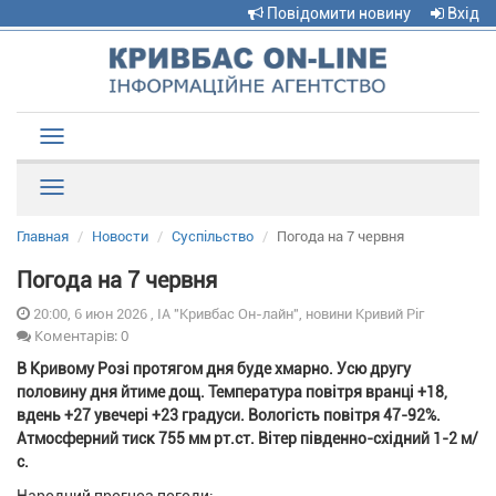
Повідомити новину
Вхід
Toggle
navigation
Рубрики
Главная
Новости
Суспільство
Погода на 7 червня
Погода на 7 червня
20:00, 6 июн 2026 , ІА "Кривбас Он-лайн", новини Кривий Ріг
Коментарів: 0
В Кривому Розі протягом дня буде хмарно. Усю другу
половину дня йтиме дощ. Температура повітря вранці +18,
вдень +27 увечері +23 градуси. Вологість повітря 47-92%.
Атмосферний тиск 755 мм рт.ст. Вітер південно-східний 1-2 м/
с.