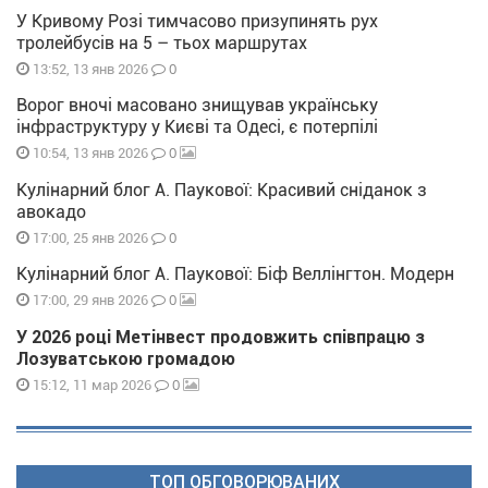
У Кривому Розі тимчасово призупинять рух
тролейбусів на 5 – тьох маршрутах
0
13:52, 13 янв 2026
Ворог вночі масовано знищував українську
інфраструктуру у Києві та Одесі, є потерпілі
0
10:54, 13 янв 2026
Кулінарний блог А. Паукової: Красивий сніданок з
авокадо
0
17:00, 25 янв 2026
Кулінарний блог А. Паукової: Біф Веллінгтон. Модерн
0
17:00, 29 янв 2026
У 2026 році Метінвест продовжить співпрацю з
Лозуватською громадою
0
15:12, 11 мар 2026
ТОП ОБГОВОРЮВАНИХ