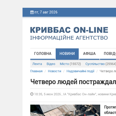
пт, 7 авг 2026
ГОЛОВНА
НОВИНИ
АФІША
ПОВІД
Лента
Відео
Місто
(15572)
Суспільство
(25964
Главная
Новости
Надзвичайні події
Четверо л
Четверо людей постраждали
18:35, 5 июн 2026 , ІА "Кривбас Он-лайн", новини Кри
Протяг
област