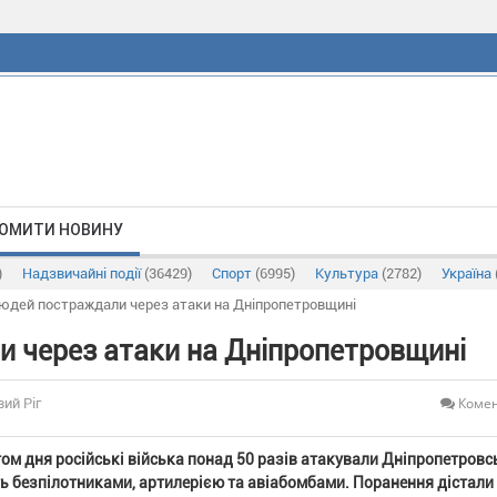
ОМИТИ НОВИНУ
)
Надзвичайні події
(36429)
Спорт
(6995)
Культура
(2782)
Україна
юдей постраждали через атаки на Дніпропетровщині
 через атаки на Дніпропетровщині
Комен
вий Ріг
ом дня російські війська понад 50 разів атакували Дніпропетровс
ь безпілотниками, артилерією та авіабомбами. Поранення дістали