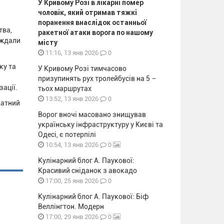
У Кривому Розі в лікарні помер
чоловік, який отримав тяжкі
поранення внаслідок останньої
тва,
ракетної атаки ворога по нашому
аждали
місту
0
11:16, 13 янв 2026
ку та
У Кривому Розі тимчасово
призупинять рух тролейбусів на 5 –
зації.
тьох маршрутах
0
13:52, 13 янв 2026
ватний
Ворог вночі масовано знищував
українську інфраструктуру у Києві та
Одесі, є потерпілі
0
10:54, 13 янв 2026
Кулінарний блог А. Паукової:
Красивий сніданок з авокадо
0
17:00, 25 янв 2026
Кулінарний блог А. Паукової: Біф
Веллінгтон. Модерн
0
17:00, 29 янв 2026