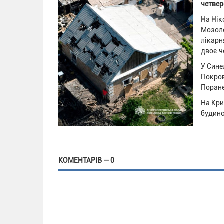
четвер
На Нік
Мозоле
лікарн
двоє ч
У Сине
Покров
Поране
На Кри
будино
КОМЕНТАРІВ — 0