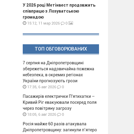
У 2026 році Метінвест продовжить
співпрацю з Лозуватською
громадою
0
15:12, 11 мар 2026
ТОП ОБГОВОРЮВАНИХ
7 серпня на Дніпропетровщині
збережеться надзвичайна пожежна
небезпека, в окремих регіонах
України прогнозують грози
0
17:35, 6 авг 2026
Пасажирів електрички П'ятихатки –
Кривий Ріг евакуювали посеред поля
через повітряну загрозу
0
18:05, 6 авг 2026
Росія майже 60 разів атакувала
Дніпропетровщину: загинули п’ятеро