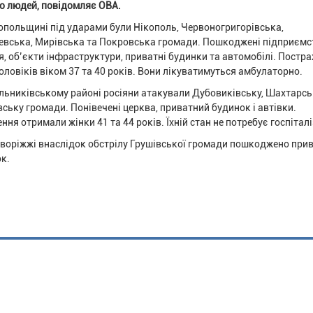
о людей, повідомляє ОВА.
опольщині під ударами були Нікополь, Червоногригорівська,
вська, Мирівська та Покровська громади. Пошкоджені підприємс
я, об’єкти інфраструктури, приватні будинки та автомобілі. Постр
оловіків віком 37 та 40 років. Вони лікуватимуться амбулаторно.
льниківському районі росіяни атакували Дубовиківську, Шахтарсь
ську громади. Понівечені церква, приватний будинок і автівки.
ння отримали жінки 41 та 44 років. Їхній стан не потребує госпіталі
воріжжі внаслідок обстрілу Грушівської громади пошкоджено при
к.