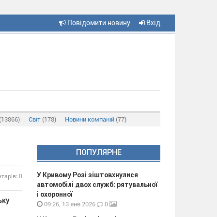
Повідомити новину
Вхід
(13866)
Світ
(178)
Новини компаній
(77)
ПОПУЛЯРНЕ
У Кривому Розі зіштовхнулися
тарів: 0
автомобілі двох служб: рятувальної
і охоронної
ьку
0
09:26, 13 янв 2026