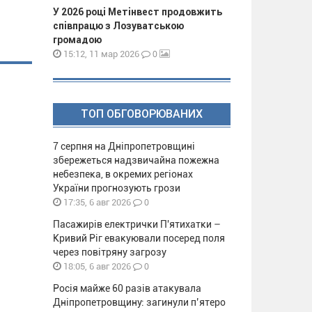
У 2026 році Метінвест продовжить
співпрацю з Лозуватською
громадою
0
15:12, 11 мар 2026
ТОП ОБГОВОРЮВАНИХ
7 серпня на Дніпропетровщині
збережеться надзвичайна пожежна
небезпека, в окремих регіонах
України прогнозують грози
0
17:35, 6 авг 2026
Пасажирів електрички П'ятихатки –
Кривий Ріг евакуювали посеред поля
через повітряну загрозу
0
18:05, 6 авг 2026
Росія майже 60 разів атакувала
Дніпропетровщину: загинули п’ятеро