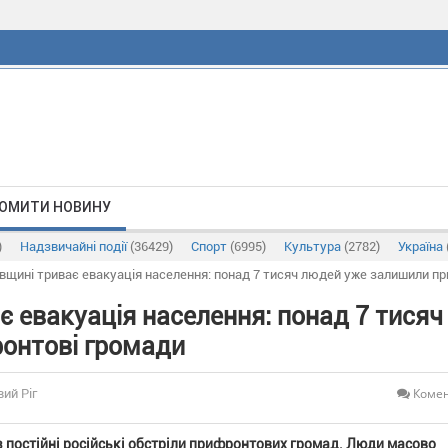
ОМИТИ НОВИНУ
)
Надзвичайні події
(36429)
Спорт
(6995)
Культура
(2782)
Україна
вщині триває евакуація населення: понад 7 тисяч людей уже залишили п
 евакуація населення: понад 7 тисяч
онтові громади
Комен
вий Ріг
 постійні російські обстріли прифронтових громад. Люди масово