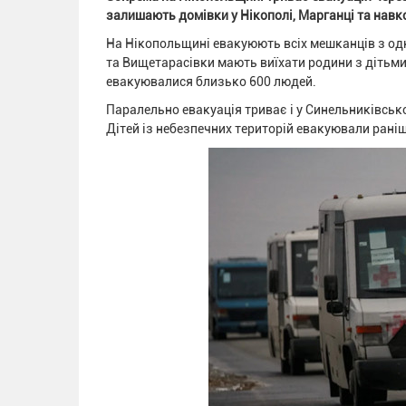
залишають домівки у Нікополі, Марганці та навк
На Нікопольщині евакуюють всіх мешканців з одн
та Вищетарасівки мають виїхати родини з дітьми.
евакуювалися близько 600 людей.
Паралельно евакуація триває і у Синельниківсько
Дітей із небезпечних територій евакуювали раніш