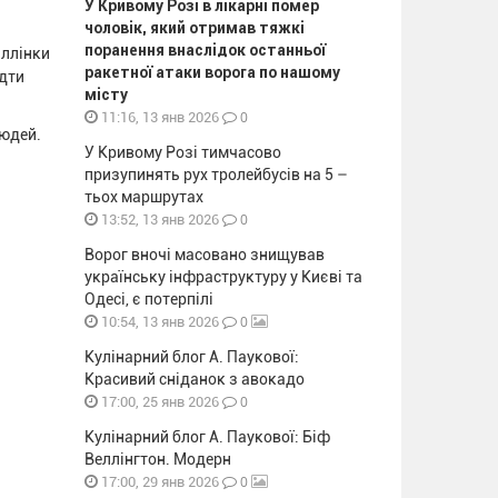
У Кривому Розі в лікарні помер
чоловік, який отримав тяжкі
поранення внаслідок останньої
Іллінки
ракетної атаки ворога по нашому
ідти
місту
0
11:16, 13 янв 2026
людей.
У Кривому Розі тимчасово
призупинять рух тролейбусів на 5 –
тьох маршрутах
0
13:52, 13 янв 2026
Ворог вночі масовано знищував
українську інфраструктуру у Києві та
Одесі, є потерпілі
0
10:54, 13 янв 2026
Кулінарний блог А. Паукової:
Красивий сніданок з авокадо
0
17:00, 25 янв 2026
Кулінарний блог А. Паукової: Біф
Веллінгтон. Модерн
0
17:00, 29 янв 2026