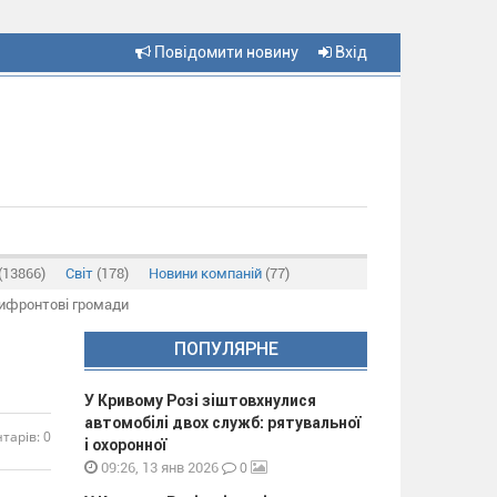
Повідомити новину
Вхід
(13866)
Світ
(178)
Новини компаній
(77)
рифронтові громади
ПОПУЛЯРНЕ
У Кривому Розі зіштовхнулися
автомобілі двох служб: рятувальної
тарів: 0
і охоронної
0
09:26, 13 янв 2026