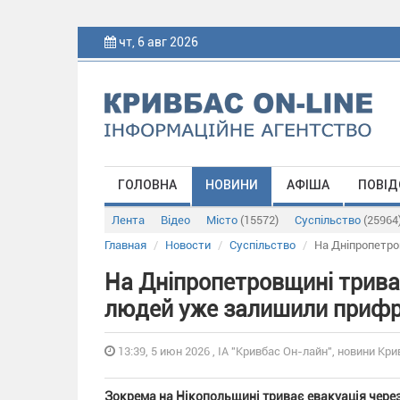
чт, 6 авг 2026
ГОЛОВНА
НОВИНИ
АФІША
ПОВІД
Лента
Відео
Місто
(15572)
Суспільство
(25964
Главная
Новости
Суспільство
На Дніпропетро
На Дніпропетровщині триває
людей уже залишили прифр
13:39, 5 июн 2026 , ІА "Кривбас Он-лайн", новини Кри
Зокрема на Нікопольщині триває евакуація через