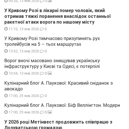
0
09:26, 13 янв 2026
У Кривому Розі в лікарні помер чоловік, який
отримав тяжкі поранення внаслідок останньої
ракетної атаки ворога по нашому місту
0
11:16, 13 янв 2026
У Кривому Розі тимчасово призупинять рух
тролейбусів на 5 – тьох маршрутах
0
13:52, 13 янв 2026
Ворог вночі масовано знищував українську
інфраструктуру у Києві та Одесі, є потерпілі
0
10:54, 13 янв 2026
Кулінарний блог А. Паукової: Красивий сніданок з
авокадо
0
17:00, 25 янв 2026
Кулінарний блог А. Паукової: Біф Веллінгтон. Модерн
0
17:00, 29 янв 2026
У 2026 році Метінвест продовжить співпрацю з
Лозуватською громадою