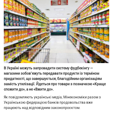
В Україні можуть запровадити систему фудбекінгу —
магазини зобов’яжуть передавати продукти із терміном
придатності, що завершується, благодійним організаціям
замість утилізації. Йдеться про товари з позначкою «Краще
спожити до», а не «Вжити до».
Як повідомляють українські медіа, Мінекономіки разом з
Українською федерацією банків продовольства вже
працюють над відповідним законопроєктом.