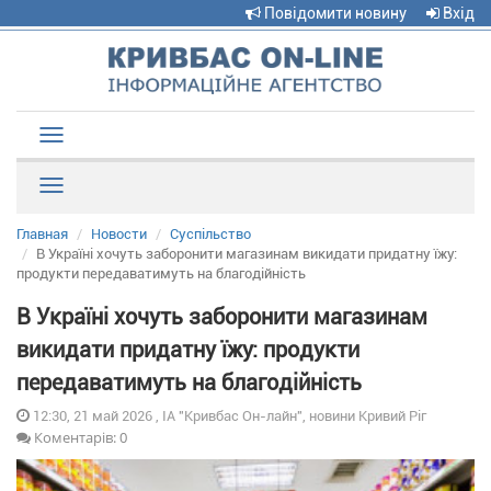
Повідомити новину
Вхід
Toggle
navigation
Рубрики
Главная
Новости
Суспільство
В Україні хочуть заборонити магазинам викидати придатну їжу:
продукти передаватимуть на благодійність
В Україні хочуть заборонити магазинам
викидати придатну їжу: продукти
передаватимуть на благодійність
12:30, 21 май 2026 , ІА "Кривбас Он-лайн", новини Кривий Ріг
Коментарів: 0