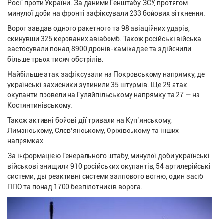
Росії проти України. За даними Генштабу ЗСУ, протягом
минулої доби на фронті зафіксували 233 бойових зіткнення.
Ворог завдав одного ракетного та 98 авіаційних ударів,
скинувши 325 керованих авіабомб. Також російські війська
застосували понад 8900 дронів-камікадзе та здійснили
більше трьох тисяч обстрілів.
Найбільше атак зафіксували на Покровському напрямку, де
українські захисники зупинили 35 штурмів. Ще 29 атак
окупанти провели на Гуляйпільському напрямку та 27 — на
Костянтинівському.
Також активні бойові дії тривали на Куп’янському,
Лиманському, Слов’янському, Оріхівському та інших
напрямках.
За інформацією Генерального штабу, минулої доби українські
військові знищили 910 російських окупантів, 54 артилерійські
системи, дві реактивні системи залпового вогню, один засіб
ППО та понад 1700 безпілотників ворога.