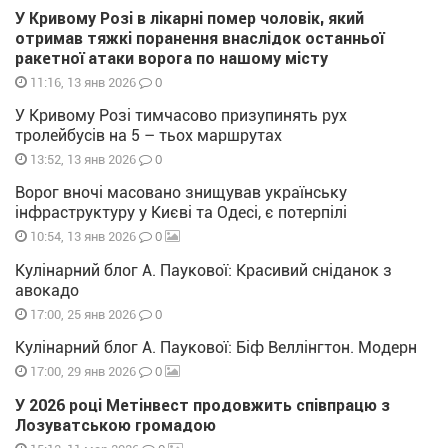
У Кривому Розі в лікарні помер чоловік, який
отримав тяжкі поранення внаслідок останньої
ракетної атаки ворога по нашому місту
0
11:16, 13 янв 2026
У Кривому Розі тимчасово призупинять рух
тролейбусів на 5 – тьох маршрутах
0
13:52, 13 янв 2026
Ворог вночі масовано знищував українську
інфраструктуру у Києві та Одесі, є потерпілі
0
10:54, 13 янв 2026
Кулінарний блог А. Паукової: Красивий сніданок з
авокадо
0
17:00, 25 янв 2026
Кулінарний блог А. Паукової: Біф Веллінгтон. Модерн
0
17:00, 29 янв 2026
У 2026 році Метінвест продовжить співпрацю з
Лозуватською громадою