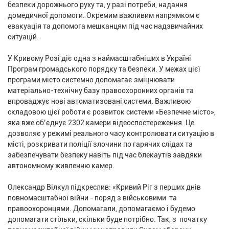
безпеки дорожнього руху та, у разі потреби, надання
домедичної допомоги. Окремим важливим напрямком є
евакуація та допомога мешканцям під час надзвичайних
ситуацій.
У Кривому Розі діє одна з наймасштабніших в Україні
Програм громадського порядку та безпеки. У межах цієї
програми місто системно допомагає зміцнювати
матеріально-технічну базу правоохоронних органів та
впроваджує нові автоматизовані системи. Важливою
складовою цієї роботи є розвиток системи «Безпечне місто»,
яка вже об’єднує 2302 камери відеоспостереження. Це
дозволяє у режимі реального часу контролювати ситуацію в
місті, розкривати поліції злочини по гарячих слідах та
забезпечувати безпеку навіть під час блекаутів завдяки
автономному живленню камер.
Олександр Вілкул підкреслив: «Кривий Ріг з перших днів
повномасштабної війни - поряд з військовими та
правоохоронцями. Допомагали, допомагаємо і будемо
допомагати стільки, скільки буде потрібно. Так, з початку