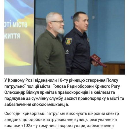
У Кривому Розі відзначили 10-ту річницю створення Полку
патрульної поліції міста. Голова Ради оборони Кривого Рогу
Олександр Вілкул привітав правоохоронців із ювілеєм та
подякував за сумлінну службу, захист правопорядку в місті та
забезпечення спокою мешканців.
Сьогодні криворізькі патрульні виконують широкий спектр
завдань: цілодобове патрулювання вулиць, реагування на
виклики «102» - у тому числі ворожі удари, забезпечення