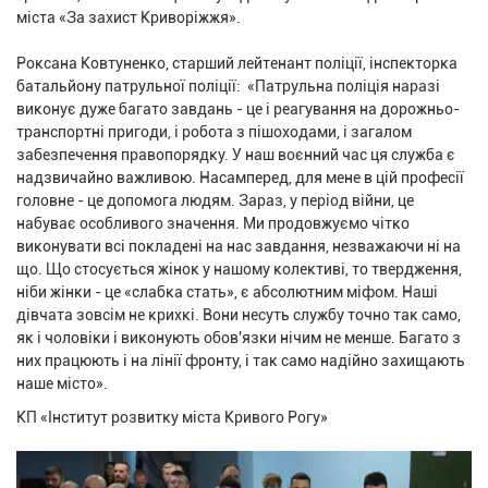
міста «За захист Криворіжжя».
Роксана Ковтуненко, старший лейтенант поліції, інспекторка
батальйону патрульної поліції: «Патрульна поліція наразі
виконує дуже багато завдань - це і реагування на дорожньо-
транспортні пригоди, і робота з пішоходами, і загалом
забезпечення правопорядку. У наш воєнний час ця служба є
надзвичайно важливою. Насамперед, для мене в цій професії
головне - це допомога людям. Зараз, у період війни, це
набуває особливого значення. Ми продовжуємо чітко
виконувати всі покладені на нас завдання, незважаючи ні на
що. Що стосується жінок у нашому колективі, то твердження,
ніби жінки - це «слабка стать», є абсолютним міфом. Наші
дівчата зовсім не крихкі. Вони несуть службу точно так само,
як і чоловіки і виконують обов'язки нічим не менше. Багато з
них працюють і на лінії фронту, і так само надійно захищають
наше місто».
КП «Інститут розвитку міста Кривого Рогу»