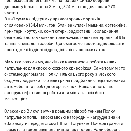
повномасштабної війни ми направили Силам оборони
допомогу більш ніж на 3 млрд 374 млн грн для понад 270
частин.
З цієї суми на підтримку правоохоронних органів
спрямовано164,4 млн. грн. Були закуплені машини, оргтехніка,
принтери, ноутбуки, комп'ютери, радіостанції, обладнання
безперебійного живлення, пально-мастильні матеріали, БПЛа
та інші спеціальні засоби. Допомагаємо також відновлювати
пошкоджені будівлі підрозділів після ворожих атак.
Ми чітко розуміємо, наскільки важливою є робота наших
патрульних для спокою кожного криворіжця. Саме тому місто
системно допомагає Полку. Тільки цього року з міського
бюджету виділено 16,5 млн грн на придбання спеціалізованих
автомобілів та необхідної оргтехніки. Наша єдність - це
запорука ефективної роботи для міста та всіх його
мешканців».
Олександр Вілкул вручив кращим співробітникам Полку
патрульної поліції високі міські нагороди — нагрудні знаки
«За заслуги перед містом» І, II та ІІІ ступенів, Почесні грамоти,
Грамоти, а також спеціальну відзнаку голови Ради оборони