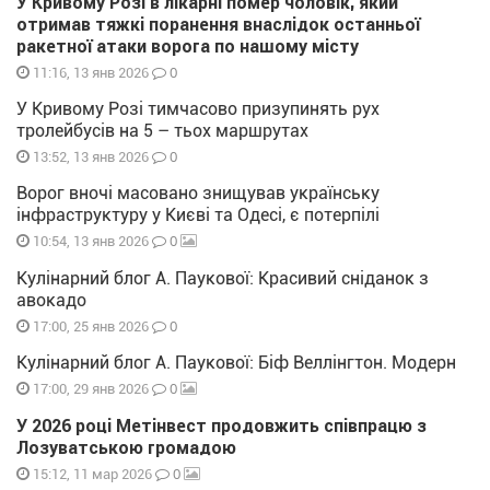
У Кривому Розі в лікарні помер чоловік, який
отримав тяжкі поранення внаслідок останньої
ракетної атаки ворога по нашому місту
0
11:16, 13 янв 2026
У Кривому Розі тимчасово призупинять рух
тролейбусів на 5 – тьох маршрутах
0
13:52, 13 янв 2026
Ворог вночі масовано знищував українську
інфраструктуру у Києві та Одесі, є потерпілі
0
10:54, 13 янв 2026
Кулінарний блог А. Паукової: Красивий сніданок з
авокадо
0
17:00, 25 янв 2026
Кулінарний блог А. Паукової: Біф Веллінгтон. Модерн
0
17:00, 29 янв 2026
У 2026 році Метінвест продовжить співпрацю з
Лозуватською громадою
0
15:12, 11 мар 2026