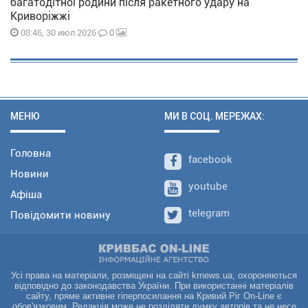
багатодітної родини після ракетного удару на
Криворіжжі
0
08:46, 30 июл 2026
МЕНЮ
МИ В СОЦ. МЕРЕЖАХ:
Головна
facebook
Новини
youtube
Афіша
telegram
Повідомити новину
Усі права на матеріали, розміщені на сайті krnews.ua, охороняються
відповідно до законодавства України. При використанні матеріалів
сайту, пряме активне гіперпосилання на Кривий Ріг On-Line є
обов'язковим. Редакція може не розділяти думку авторів та не несе