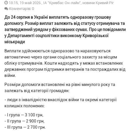
18:15, 19 май 2026 , ІА "Кривбас Он-лайн", новини Кривий Ріг
Коментарів: 0
До 24 серпня в Україні виплатять одноразову грошову
допомогу. Розмір виплат залежить від статусу отримувача та
затверджений урядом у фіксованих сумах. Про це повідомили
у Департаменті соцполітики виконкому Криворізької
міськради
Виплати здійснюються одноразово та нараховуються
автоматично через органи соціального захисту за місцем
обліку отримувачів. Кошти надходять у межах встановлених
державних програм підтримки ветеранів та постраждалих від
війни.
Розміри допомоги встановлені на рівні минулого року та
залежать від категорії громадян:
- люди з інвалідністю внаслідок війни та окремі категорії
колишніх полонених:
- I група — 3 100 грн,
- II група — 2 900 грн,
- III група — 2 700 грн.