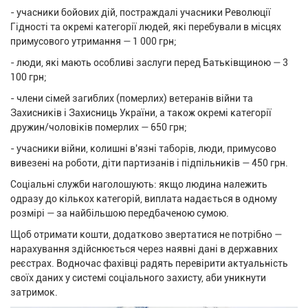
- учасники бойових дій, постраждалі учасники Революції
Гідності та окремі категорії людей, які перебували в місцях
примусового утримання — 1 000 грн;
- люди, які мають особливі заслуги перед Батьківщиною — 3
100 грн;
- члени сімей загиблих (померлих) ветеранів війни та
Захисників і Захисниць України, а також окремі категорії
дружин/чоловіків померлих — 650 грн;
- учасники війни, колишні в'язні таборів, люди, примусово
вивезені на роботи, діти партизанів і підпільників — 450 грн.
Соціальні служби наголошують: якщо людина належить
одразу до кількох категорій, виплата надається в одному
розмірі — за найбільшою передбаченою сумою.
Щоб отримати кошти, додатково звертатися не потрібно —
нарахування здійснюється через наявні дані в державних
реєстрах. Водночас фахівці радять перевірити актуальність
своїх даних у системі соціального захисту, аби уникнути
затримок.