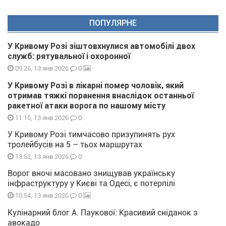
ПОПУЛЯРНЕ
У Кривому Розі зіштовхнулися автомобілі двох
служб: рятувальної і охоронної
0
09:26, 13 янв 2026
У Кривому Розі в лікарні помер чоловік, який
отримав тяжкі поранення внаслідок останньої
ракетної атаки ворога по нашому місту
0
11:16, 13 янв 2026
У Кривому Розі тимчасово призупинять рух
тролейбусів на 5 – тьох маршрутах
0
13:52, 13 янв 2026
Ворог вночі масовано знищував українську
інфраструктуру у Києві та Одесі, є потерпілі
0
10:54, 13 янв 2026
Кулінарний блог А. Паукової: Красивий сніданок з
авокадо