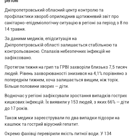
регіоні
Дніпропетровський обласний центр контролю та
профілактики хвороб оприлюднив щотижневий звіт про
санітарно-епідеміологічну ситуацію в регіоні за період з 8 по
14 травня.
За даними медиків, епідситуація на
Дніпропетровській області залишається стабільною та
контрольованою. Спалахів небезпечних інфекцій не
зафіксовано.
Протягом тижня на грип та ГРВІ захворіли близько 7,5 тисяч
людей. Рівень захворюваності знизився на 4,1% порівняно з
попереднім тижнем, хоча залишається вищим, ніж торік.
Більше половини хворих — діти.
Водночас у регіоні зафіксували зростання випадків гострих
кишкових інфекцій. Їх виявили у 153 людей, з яких 66% — діти
до 17 років.
Також медики зареєстрували по два випадки підозри на
кашлюк та гострий вірусний гепатит.
Окремо фахівці перевірили якість питної води. У 134