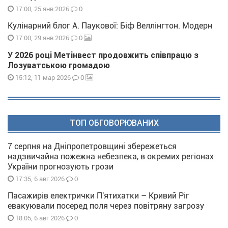
0
17:00, 25 янв 2026
Кулінарний блог А. Паукової: Біф Веллінгтон. Модерн
0
17:00, 29 янв 2026
У 2026 році Метінвест продовжить співпрацю з
Лозуватською громадою
0
15:12, 11 мар 2026
ТОП ОБГОВОРЮВАНИХ
7 серпня на Дніпропетровщині збережеться
надзвичайна пожежна небезпека, в окремих регіонах
України прогнозують грози
0
17:35, 6 авг 2026
Пасажирів електрички П'ятихатки – Кривий Ріг
евакуювали посеред поля через повітряну загрозу
0
18:05, 6 авг 2026