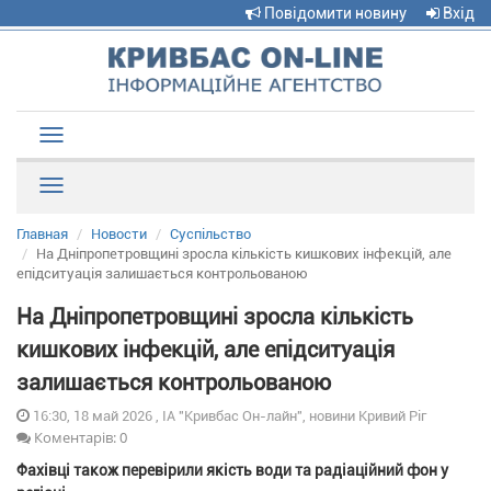
Повідомити новину
Вхід
Toggle
navigation
Рубрики
Главная
Новости
Суспільство
На Дніпропетровщині зросла кількість кишкових інфекцій, але
епідситуація залишається контрольованою
На Дніпропетровщині зросла кількість
кишкових інфекцій, але епідситуація
залишається контрольованою
16:30, 18 май 2026 , ІА "Кривбас Он-лайн", новини Кривий Ріг
Коментарів: 0
Фахівці також перевірили якість води та радіаційний фон у