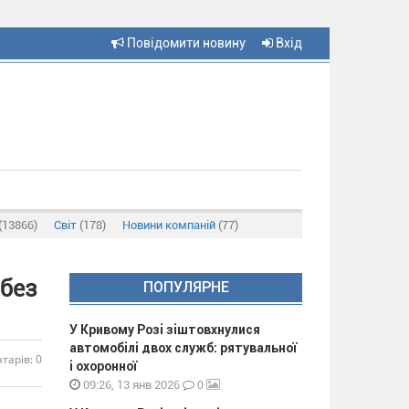
Повідомити новину
Вхід
(13866)
Світ
(178)
Новини компаній
(77)
 без
ПОПУЛЯРНЕ
У Кривому Розі зіштовхнулися
автомобілі двох служб: рятувальної
тарів: 0
і охоронної
0
09:26, 13 янв 2026