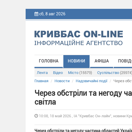
сб, 8 авг 2026
ГОЛОВНА
НОВИНИ
АФІША
ПОВІД
Лента
Відео
Місто
(15579)
Суспільство
(25974
Главная
Новости
Надзвичайні події
Через обс
Через обстріли та негоду ч
світла
10:08, 18 май 2026 , ІА "Кривбас Он-лайн", новини Кр
Через обстріли та негоду частина областей Украї