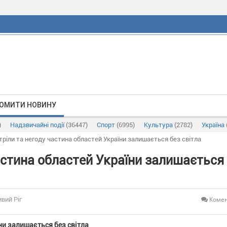
ОМИТИ НОВИНУ
)
Надзвичайні події
(36447)
Спорт
(6995)
Культура
(2782)
Україна
тріли та негоду частина областей України залишається без світла
астина областей України залишається
Комен
ивий Ріг
ни залишається без світла