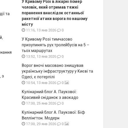
У Кривому Розі в лікарні помер
чоловік, який отримав тяжкі
поранення внаслідок останньої
ії та
ракетної атаки ворога по нашому
місту
0
11:16, 13 янв 2026
й,
У Кривому Розі тимчасово
призупинять рух тролейбусів на 5 –
тьох маршрутах
онання
0
13:52, 13 янв 2026
Ворог вночі масовано знищував
українську інфраструктуру у Києві та
, з
Одесі, є потерпілі
0
10:54, 13 янв 2026
Кулінарний блог А. Паукової:
Красивий сніданок з авокадо
0
17:00, 25 янв 2026
Кулінарний блог А. Паукової: Біф
Веллінгтон. Модерн
0
17:00, 29 янв 2026