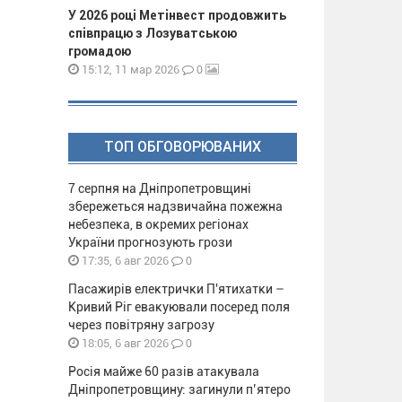
У 2026 році Метінвест продовжить
співпрацю з Лозуватською
громадою
0
15:12, 11 мар 2026
ТОП ОБГОВОРЮВАНИХ
7 серпня на Дніпропетровщині
збережеться надзвичайна пожежна
небезпека, в окремих регіонах
України прогнозують грози
0
17:35, 6 авг 2026
Пасажирів електрички П'ятихатки –
Кривий Ріг евакуювали посеред поля
через повітряну загрозу
0
18:05, 6 авг 2026
Росія майже 60 разів атакувала
Дніпропетровщину: загинули п’ятеро