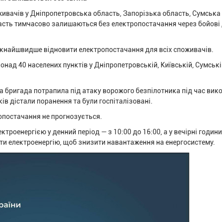
оживачів у Дніпропетровська область, Запорізька область, Сумська
ласть тимчасово залишаються без електропостачання через бойові д
якнайшвидше відновити електропостачання для всіх споживачів.
онад 40 населених пунктів у Дніпропетровській, Київській, Сумські
 бригада потрапила під атаку ворожого безпілотника під час вик
в дістали поранення та були госпіталізовані.
опостачання не прогнозується.
роенергією у денний період — з 10:00 до 16:00, а у вечірні години
ти електроенергію, щоб знизити навантаження на енергосистему.