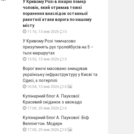
У Кривому Розі в лікарні помер
чоловік, який отримав тяжкі
поранення внаслідок останньої
ракетної атаки ворога по нашому
місту
0
11:16, 13 янв 2026
У Кривому Розі тимчасово
призупинять рух тролейбусів на 5 –
тьох маршрутах
0
13:52, 13 янв 2026
Ворог вночі масовано знищував
українську інфраструктуру у Києві та
Одесі, є потерпілі
0
10:54, 13 янв 2026
Кулінарний блог А. Паукової:
Красивий сніданок з авокадо
0
17:00, 25 янв 2026
Кулінарний блог А. Паукової: Біф
Веллінгтон. Модерн
0
17:00, 29 янв 2026