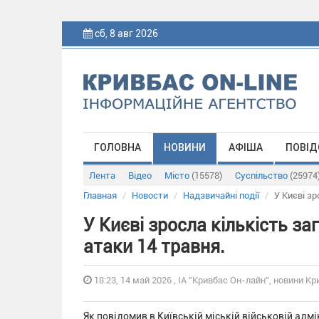
сб, 8 авг 2026
ГОЛОВНА
НОВИНИ
АФІША
ПОВІД
Лента
Відео
Місто
(15578)
Суспільство
(25974
Главная
Новости
Надзвичайні події
У Києві зр
У Києві зросла кількість за
атаки 14 травня.
18:23, 14 май 2026 , ІА "Кривбас Он-лайн", новини Кр
Як повідомив в Київській міській військовій адм