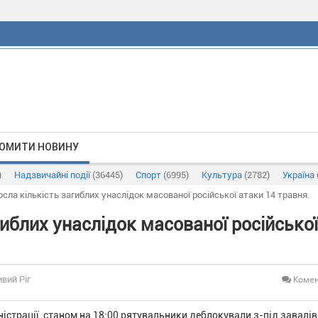
ОМИТИ НОВИНУ
)
Надзвичайні події
(36445)
Спорт
(6995)
Культура
(2782)
Україна
осла кількість загиблих унаслідок масованої російської атаки 14 травня.
гиблих унаслідок масованої російської
Комен
ивий Ріг
іністрації, станом на 18:00 рятувальники деблокували з-під завалі