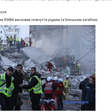
осія.
к КМВА висловив співчуття рідним та близьким загиблих.