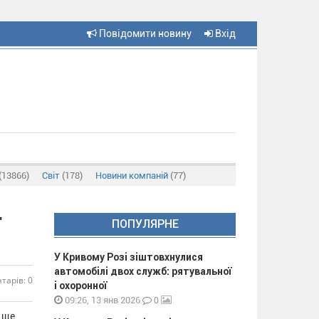
Повідомити новину
Вхід
(13866)
Світ
(178)
Новини компаній
(77)
ПОПУЛЯРНЕ
У Кривому Розі зіштовхнулися
автомобілі двох служб: рятувальної
тарів: 0
і охоронної
0
09:26, 13 янв 2026
в ще