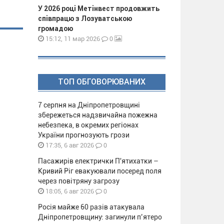
У 2026 році Метінвест продовжить
співпрацю з Лозуватською
громадою
0
15:12, 11 мар 2026
ТОП ОБГОВОРЮВАНИХ
7 серпня на Дніпропетровщині
збережеться надзвичайна пожежна
небезпека, в окремих регіонах
України прогнозують грози
0
17:35, 6 авг 2026
Пасажирів електрички П'ятихатки –
Кривий Ріг евакуювали посеред поля
через повітряну загрозу
0
18:05, 6 авг 2026
Росія майже 60 разів атакувала
Дніпропетровщину: загинули п’ятеро