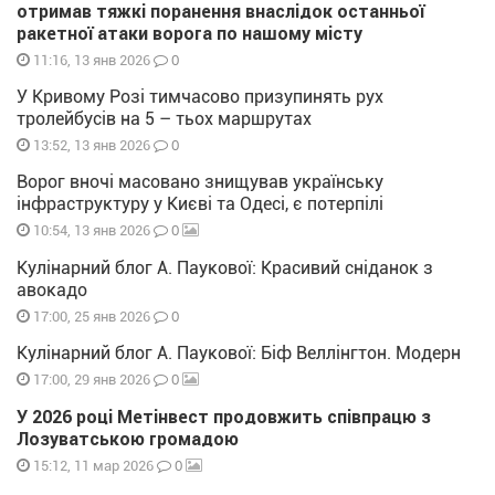
отримав тяжкі поранення внаслідок останньої
ракетної атаки ворога по нашому місту
0
11:16, 13 янв 2026
У Кривому Розі тимчасово призупинять рух
тролейбусів на 5 – тьох маршрутах
0
13:52, 13 янв 2026
Ворог вночі масовано знищував українську
інфраструктуру у Києві та Одесі, є потерпілі
0
10:54, 13 янв 2026
Кулінарний блог А. Паукової: Красивий сніданок з
авокадо
0
17:00, 25 янв 2026
Кулінарний блог А. Паукової: Біф Веллінгтон. Модерн
0
17:00, 29 янв 2026
У 2026 році Метінвест продовжить співпрацю з
Лозуватською громадою
0
15:12, 11 мар 2026