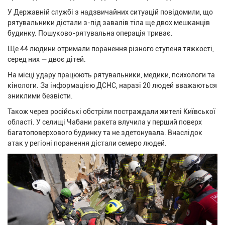
У Державній службі з надзвичайних ситуацій повідомили, що
рятувальники дістали з-під завалів тіла ще двох мешканців
будинку. Пошуково-рятувальна операція триває.
Ще 44 людини отримали поранення різного ступеня тяжкості,
серед них — двоє дітей.
На місці удару працюють рятувальники, медики, психологи та
кінологи. За інформацією ДСНС, наразі 20 людей вважаються
зниклими безвісти.
Також через російські обстріли постраждали жителі Київської
області. У селищі Чабани ракета влучила у перший поверх
багатоповерхового будинку та не здетонувала. Внаслідок
атак у регіоні поранення дістали семеро людей.