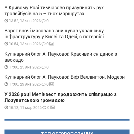
У Кривому Розі тимчасово призупинять рух
тролейбусів на 5 – тьох маршрутах
0
13:52, 13 янв 2026
Ворог вночі масовано знищував українську
інфраструктуру у Києві та Одесі, є потерпілі
0
10:54, 13 янв 2026
Кулінарний блог А. Паукової: Красивий сніданок з
авокадо
0
17:00, 25 янв 2026
Кулінарний блог А. Паукової: Біф Веллінгтон. Модерн
0
17:00, 29 янв 2026
У 2026 році Метінвест продовжить співпрацю з
Лозуватською громадою
0
15:12, 11 мар 2026