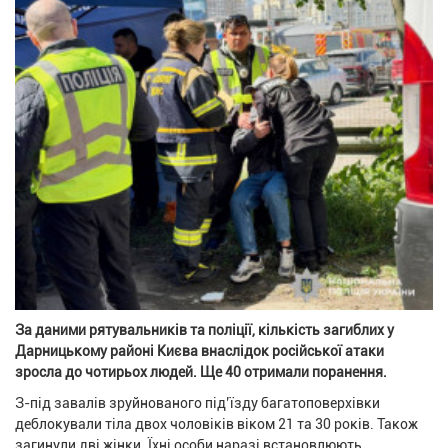
За даними рятувальників та поліції, кількість загиблих у
Дарницькому районі Києва внаслідок російської атаки
зросла до чотирьох людей. Ще 40 отримали поранення.
З-під завалів зруйнованого під’їзду багатоповерхівки
деблокували тіла двох чоловіків віком 21 та 30 років. Також
загинули дві жінки. Їхні особи наразі встановлюють.