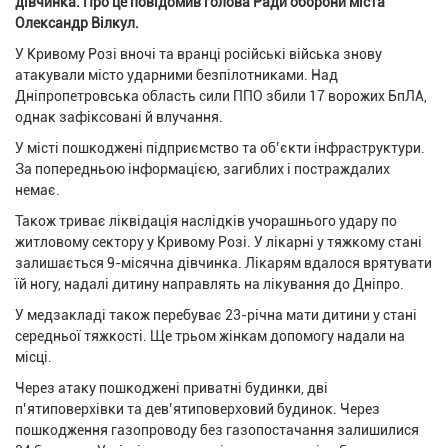
дівчинка. Про це повідомив голова Ради оборони міста
Олександр Вілкул.
У Кривому Розі вночі та вранці російські війська знову
атакували місто ударними безпілотниками. Над
Дніпропетровська область сили ППО збили 17 ворожих БпЛА,
однак зафіксовані й влучання.
У місті пошкоджені підприємство та об’єкти інфраструктури.
За попередньою інформацією, загиблих і постраждалих
немає.
Також триває ліквідація наслідків учорашнього удару по
житловому сектору у Кривому Розі. У лікарні у тяжкому стані
залишається 9-місячна дівчинка. Лікарям вдалося врятувати
їй ногу, надалі дитину направлять на лікування до Дніпро.
У медзакладі також перебуває 23-річна мати дитини у стані
середньої тяжкості. Ще трьом жінкам допомогу надали на
місці.
Через атаку пошкоджені приватні будинки, дві
п’ятиповерхівки та дев’ятиповерховий будинок. Через
пошкодження газопроводу без газопостачання залишилися