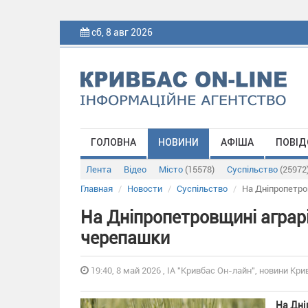
сб, 8 авг 2026
ГОЛОВНА
НОВИНИ
АФІША
ПОВІД
Лента
Відео
Місто
(15578)
Суспільство
(25972
Главная
Новости
Суспільство
На Дніпропетро
На Дніпропетровщині аграрі
черепашки
19:40, 8 май 2026 , ІА "Кривбас Он-лайн", новини Крив
На Дні