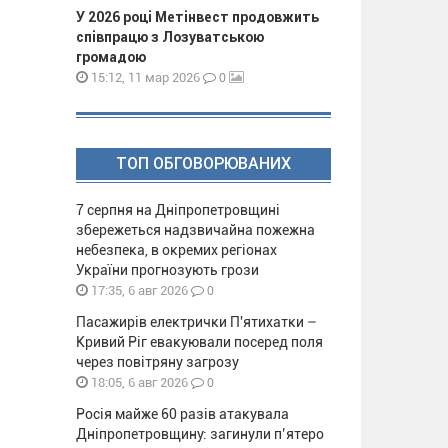
У 2026 році Метінвест продовжить
співпрацю з Лозуватською
громадою
0
15:12, 11 мар 2026
ТОП ОБГОВОРЮВАНИХ
7 серпня на Дніпропетровщині
збережеться надзвичайна пожежна
небезпека, в окремих регіонах
України прогнозують грози
0
17:35, 6 авг 2026
Пасажирів електрички П'ятихатки –
Кривий Ріг евакуювали посеред поля
через повітряну загрозу
0
18:05, 6 авг 2026
Росія майже 60 разів атакувала
Дніпропетровщину: загинули п’ятеро