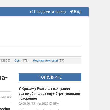
Повідомити новину
Вхід
(13866)
Світ
(178)
Новини компаній
(77)
па-
ПОПУЛЯРНЕ
У Кривому Розі зіштовхнулися
автомобілі двох служб: рятувальної
тарів: 0
і охоронної
0
09:26, 13 янв 2026
посіви