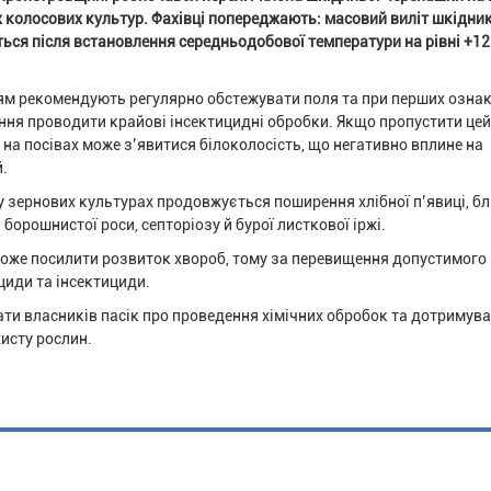
 колосових культур. Фахівці попереджають: масовий виліт шкідни
ться після встановлення середньодобової температури на рівні +1
ям рекомендують регулярно обстежувати поля та при перших озна
ння проводити крайові інсектицидні обробки. Якщо пропустити цей
, на посівах може з’явитися білоколосість, що негативно вплине на
.
у зернових культурах продовжується поширення хлібної п’явиці, бл
борошнистої роси, септоріозу й бурої листкової іржі.
може посилити розвиток хвороб, тому за перевищення допустимого 
циди та інсектициди.
ти власників пасік про проведення хімічних обробок та дотримув
исту рослин.