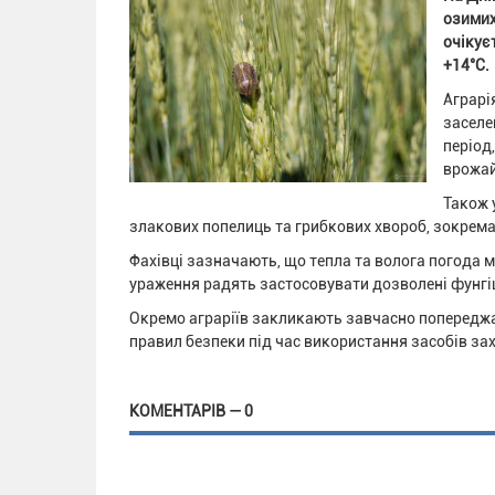
озимих
очікує
+14°C.
Аграрі
заселе
період
врожай
Також 
злакових попелиць та грибкових хвороб, зокрема 
Фахівці зазначають, що тепла та волога погода 
ураження радять застосовувати дозволені фунгі
Окремо аграріїв закликають завчасно попереджа
правил безпеки під час використання засобів зах
КОМЕНТАРІВ — 0