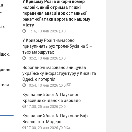
У Кривому Розі в лікарні помер
ка
чоловік, який отримав тяжкі
2…
поранення внаслідок останньої
ракетної атаки ворога по нашому
місту
ках
0
11:16, 13 янв 2026
У Кривому Розі тимчасово
призупинять рух тролейбусів на 5 –
тьох маршрутах
ішок,
0
13:52, 13 янв 2026
Ворог вночі масовано знищував
рівня
українську інфраструктуру у Києві та
Одесі, є потерпілі
атися
0
10:54, 13 янв 2026
Кулінарний блог А. Паукової:
Красивий сніданок з авокадо
0
17:00, 25 янв 2026
Кулінарний блог А. Паукової: Біф
Веллінгтон. Модерн
0
17:00, 29 янв 2026