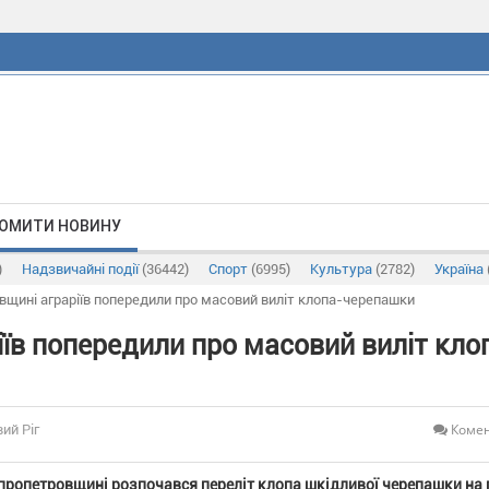
ОМИТИ НОВИНУ
)
Надзвичайні події
(36442)
Спорт
(6995)
Культура
(2782)
Україна
вщині аграріїв попередили про масовий виліт клопа-черепашки
їв попередили про масовий виліт кло
Комен
ий Ріг
пропетровщині розпочався переліт клопа шкідливої черепашки на 