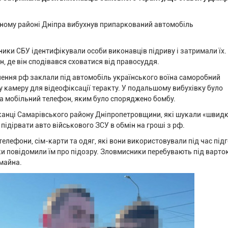
рному районі Дніпра вибухнув припаркований автомобіль
ники СБУ ідентифікували особи виконавців підриву і затримали їх.
н, де він сподівався сховатися від правосуддя.
лення рф заклали під автомобіль українського воїна саморобний
у камеру для відеофіксації теракту. У подальшому вибухівку було
а мобільний телефон, яким було споряджено бомбу.
канці Самарівського району Дніпропетровщини, які шукали «швидк
підірвати авто військового ЗСУ в обмін на гроші з рф.
телефони, сім-карти та одяг, які вони використовували під час під
ки повідомили їм про підозру. Зловмисники перебувають під вартою
 майна.