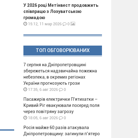
У 2026 році Метінвест продовжить
співпрацю з Лозуватською
громадою
0
15:12, 11 мар 2026
ТОП ОБГОВОРЮВАНИХ
7 серпня на Дніпропетровщині
збережеться надзвичайна пожежна
небезпека, в окремих регіонах
України прогнозують грози
0
17:35, 6 авг 2026
Пасажирів електрички П'ятихатки –
Кривий Ріг евакуювали посеред поля
через повітряну загрозу
0
18:05, 6 авг 2026
Росія майже 60 разів атакувала
Дніпропетровщину: загинули п’ятеро