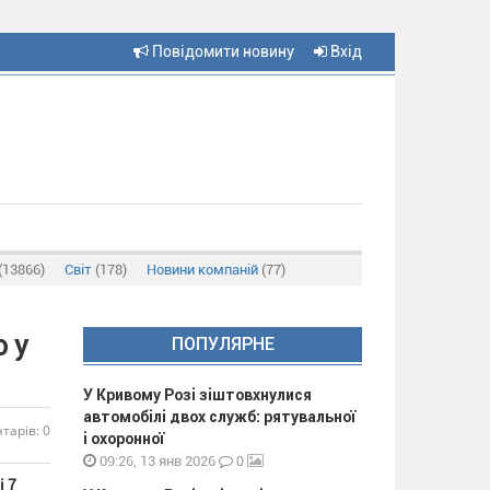
Повідомити новину
Вхід
(13866)
Світ
(178)
Новини компаній
(77)
о у
ПОПУЛЯРНЕ
У Кривому Розі зіштовхнулися
автомобілі двох служб: рятувальної
тарів: 0
і охоронної
0
09:26, 13 янв 2026
і 7