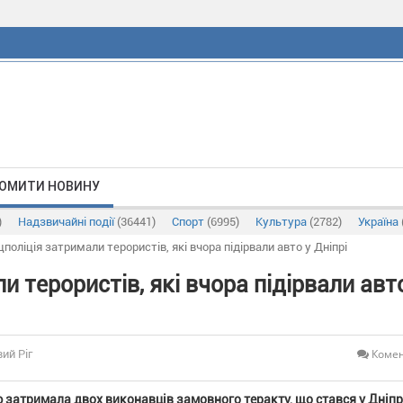
ОМИТИ НОВИНУ
)
Надзвичайні події
(36441)
Спорт
(6995)
Культура
(2782)
Україна
поліція затримали терористів, які вчора підірвали авто у Дніпрі
 терористів, які вчора підірвали авт
Комен
ий Ріг
 затримала двох виконавців замовного теракту, що стався у Дніпр