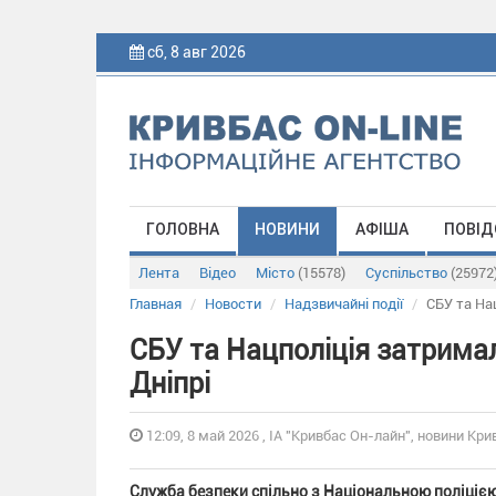
сб, 8 авг 2026
ГОЛОВНА
НОВИНИ
АФІША
ПОВІД
Лента
Відео
Місто
(15578)
Суспільство
(25972
Главная
Новости
Надзвичайні події
СБУ та Нац
СБУ та Нацполіція затримали
Дніпрі
12:09, 8 май 2026 , ІА "Кривбас Он-лайн", новини Крив
Служба безпеки спільно з Національною поліцією