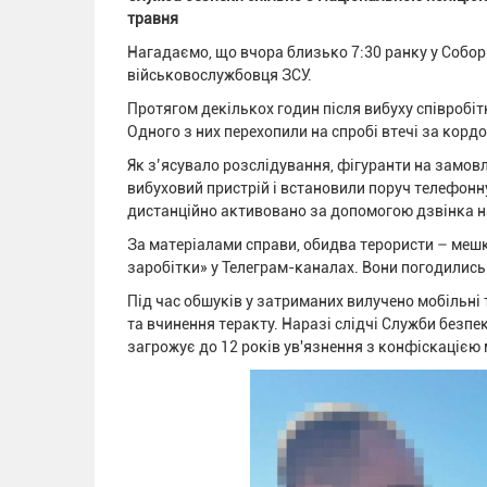
травня
Нагадаємо, що вчора близько 7:30 ранку у Собо
військовослужбовця ЗСУ.
Протягом декількох годин після вибуху співробіт
Одного з них перехопили на спробі втечі за кордо
Як з’ясувало розслідування, фігуранти на замов
вибуховий пристрій і встановили поруч телефонн
дистанційно активовано за допомогою дзвінка н
За матеріалами справи, обидва терористи – меш
заробітки» у Телеграм-каналах. Вони погодились 
Під час обшуків у затриманих вилучено мобільні 
та вчинення теракту. Наразі слідчі Служби безпе
загрожує до 12 років ув'язнення з конфіскацією