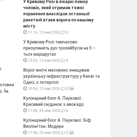
У Кривому Розі в лікарні помер
чоловік, який отримав тяжкі
поранення внаслідок останньої
ракетної атаки ворога по нашому
місту
0
11:16, 13 янв 2026
У Кривому Розі тимчасово
призупинять рух тролейбусів на 5 –
тьох маршрутах
0
13:52, 13 янв 2026
і
Ворог вночі масовано знищував
українську інфраструктуру у Києві та
Одесі, є потерпілі
готовки
0
10:54, 13 янв 2026
. Їм
Кулінарний блог А. Паукової:
Красивий сніданок з авокадо
0
17:00, 25 янв 2026
Кулінарний блог А. Паукової: Біф
Веллінгтон. Модерн
0
17:00, 29 янв 2026