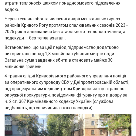
втрати теплоносія шляхом понаднормового підживлення
водою.
Через технічні збої та численні аварії мешканці чотирьох
районів Кривого Рогу протягом опалювальних сезонів 2023–
2025 років залишалися без стабільного теплопостачання, а
подекуди — без тепла взагалі.
Встановлено, що за цей період підприємство додатково
використало понад 1,8 мільйона кубічних метрів води.
Загальна сума завданих збитків становить майже 30
мільйонів гривень.
4 травня слідчі Криворізького районного управління поліції
за оперативного супроводу СБУ у Дніпропетровській області,
під процесуальним керівництвом Криворізької центральної
окружної прокуратури, повідомили фігуранту про підозру за
ч. 2 ст. 367 Кримінального кодексу України (службова
недбалість, що спричинила тяжкі наслідки).