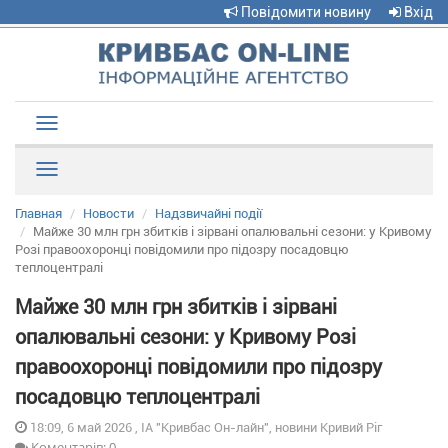
Повідомити новину
Вхід
Toggle
navigation
Рубрики
Главная
Новости
Надзвичайні події
Майже 30 млн грн збитків і зірвані опалювальні сезони: у Кривому
Розі правоохоронці повідомили про підозру посадовцю
теплоцентралі
Майже 30 млн грн збитків і зірвані
опалювальні сезони: у Кривому Розі
правоохоронці повідомили про підозру
посадовцю теплоцентралі
18:09, 6 май 2026 , ІА "Кривбас Он-лайн", новини Кривий Ріг
Коментарів: 0