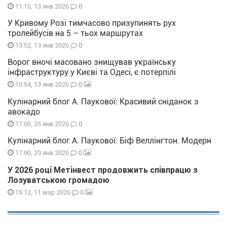
0
11:16, 13 янв 2026
У Кривому Розі тимчасово призупинять рух
тролейбусів на 5 – тьох маршрутах
0
13:52, 13 янв 2026
Ворог вночі масовано знищував українську
інфраструктуру у Києві та Одесі, є потерпілі
0
10:54, 13 янв 2026
Кулінарний блог А. Паукової: Красивий сніданок з
авокадо
0
17:00, 25 янв 2026
Кулінарний блог А. Паукової: Біф Веллінгтон. Модерн
0
17:00, 29 янв 2026
У 2026 році Метінвест продовжить співпрацю з
Лозуватською громадою
0
15:12, 11 мар 2026