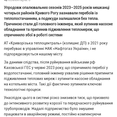
Упродовж опалювальних сезонів 2023–2025 років мешканці
чотирьох районів Кривого Рогу зазнавали перебоїв із
теплопостачанням, а подекуди залишалися без тепла.
Причиною стали дії головного інженера, який зупинив насосне
обладнання та припинив підживлення тепломереж, що
спричинило збої в роботі системи
АТ «Криворізька теплоцентраль» (колишнє ДП) з 2021 року
перебуває в управлінні НАК «Нафтогаз України», і не
підпорядковується нашому місту.
За даними слідства, після руйнування військами рф
Каховської ГЕС у червні 2023 року, що спричинило перебої у
водопостачанні, головний інженер ухвалив рішення припинити
підживлення теплових мереж і зупинити насосне обладнання
на котельнях міста. Такі дії фактично зупинили ключові
технологічні процеси.
Унаслідок цього в системі різко знизився тиск, що призвело
до інтенсивного розвитку корозії та передчасного руйнування
трубопроводів. Надалі підприємство було змушене
працювати в аварійному режимі, постійно компенсуючи