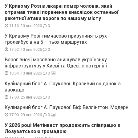
У Кривому Розі в лікарні помер чоловік, який
отримав тяжкі поранення внаслідок останньої
ракетної атаки ворога по нашому місту
0
11:16, 13 янв 2026
У Кривому Розі тимчасово призупинять рух
тролейбусів на 5 – тьох маршрутах
0
13:52, 13 янв 2026
Ворог вночі масовано знищував українську
інфраструктуру у Києві та Одесі, є потерпілі
0
10:54, 13 янв 2026
Кулінарний блог А. Паукової: Красивий сніданок з
авокадо
0
17:00, 25 янв 2026
Кулінарний блог А. Паукової: Біф Веллінгтон. Модерн
0
17:00, 29 янв 2026
У 2026 році Метінвест продовжить співпрацю з
Лозуватською громадою