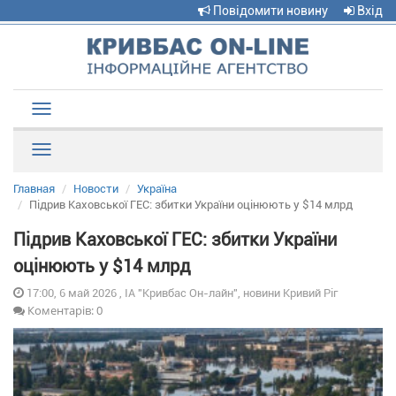
Повідомити новину
Вхід
Toggle
navigation
Рубрики
Главная
Новости
Україна
Підрив Каховської ГЕС: збитки України оцінюють у $14 млрд
Підрив Каховської ГЕС: збитки України
оцінюють у $14 млрд
17:00, 6 май 2026 , ІА "Кривбас Он-лайн", новини Кривий Ріг
Коментарів: 0