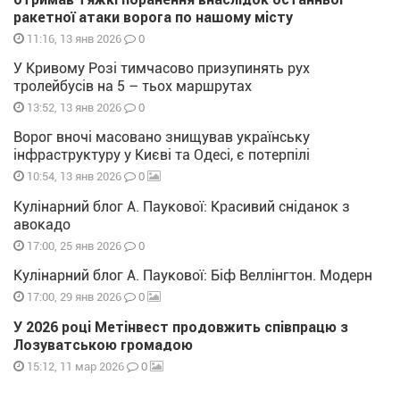
ракетної атаки ворога по нашому місту
0
11:16, 13 янв 2026
У Кривому Розі тимчасово призупинять рух
тролейбусів на 5 – тьох маршрутах
0
13:52, 13 янв 2026
Ворог вночі масовано знищував українську
інфраструктуру у Києві та Одесі, є потерпілі
0
10:54, 13 янв 2026
Кулінарний блог А. Паукової: Красивий сніданок з
авокадо
0
17:00, 25 янв 2026
Кулінарний блог А. Паукової: Біф Веллінгтон. Модерн
0
17:00, 29 янв 2026
У 2026 році Метінвест продовжить співпрацю з
Лозуватською громадою
0
15:12, 11 мар 2026