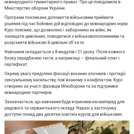
міжнародного гуманітарного права». Про це повідомили в
Міністерство оборони України.
Програма покликана допомогти військовим приймати
рішення під час бойових дій відповідно до міжнародних норм.
Курс пояснює, що дозволено і заборонено на війні, як
захищати цивільних, поводитися з військовополоненими та
розрізняти військові й цивільні об’єкти.
Навчання складається з 8 модулів і 21 уроку. Після кожного
блоку передбачені тести, а наприкінці — фінальний іспит і
сертифікат.
Окрему увагу приділено фіксації воєнних злочинів і протидії
сексуальному насильству, пов’язаному з конфліктом. Курс
створено за участі фахівців Міноборони та за підтримки
міжнародних партнерів.
Зазначається, що навчання буде корисним насамперед для
рядового та сержантського складу. Наразі у застосунку
доступні понад два десятки освітніх курсів для військових.