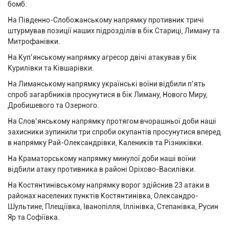
бомб.
На Південно-Слобожанському напрямку противник тричі
штурмував позиції наших підрозділів в бік Стариці, Лиману та
Митрофанівки.
На Куп’янському напрямку агресор двічі атакував у бік
Курилівки та Ківшарівки.
На Лиманському напрямку українські воїни відбили п’ять
спроб загарбників просунутися в бік Лиману, Нового Миру,
Дробишевого та Озерного.
На Слов’янському напрямку протягом вчорашньої доби наші
захисники зупинили три спроби окупантів просунутися вперед
в напрямку Рай-Олександрівки, Калеників та Різниківки.
На Краматорському напрямку минулої доби наші воїни
відбили атаку противника в районі Оріхово-Василівки.
На Костянтинівському напрямку ворог здійснив 23 атаки в
районах населених пунктів Костянтинівка, Олександро-
Шультине, Плещіївка, Іванопілля, Іллінівка, Степанівка, Русин
Яр та Софіївка.