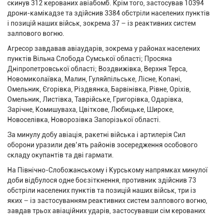
скинув 312 керованих авіабомб. Крім того, застосував 10394
дрони-камікадзе та здійснив 3384 обстріли населених пунктів
і позицій наших військ, зокрема 37 – із реактивних систем
залпового вогню.
Агресор завдавав авіаударів, зокрема у районах населених
пунктів Вільна Слобода Сумської області; Просяна
Дніпропетровської області; Воздвижівка, Верхня Терса,
Новомиколаївка, Малин, Гуляйпільське, Лісне, Копані,
Омельник, Єгорівка, Різдвянка, Барвінівка, Рівне, Оріхів,
Омельник, Листівка, Таврійське, Григорівка, Одарівка,
Зарічне, Комишуваха, Цвіткове, Любицьке, Широке,
Новоселівка, Новорозівка Запорізької області.
За минулу добу авіація, ракетні війська і артилерія Сил
оборони уразили дев’ять районів зосередження особового
складу окупантів та дві гармати.
На Північно-Слобожанському і Курському напрямках минулої
доби відбулося одне боєзіткнення, противник здійснив 73
обстріли населених пунктів та позицій наших військ, три із
яких – із застосуванням реактивних систем залпового вогню,
завдав трьох авіаційних ударів, застосувавши сім керованих