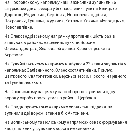
На Покровському напрямку наші захисники зупинили 26
штурмових дій агресора у бік населених пунктів Білицьке,
Дорожнє, Родинське, Сергіївка, Новоолександрівка,
Покровськ, Гришине, Муравка, Котлине, Удачне, Молодецьке,
Новопавлівка.
На Олександрівському напрямку противник шість разів
атакував в районах населених пунктів Вороне,
Олександроград, Злагода, Єгорівка, Красногірське та
Березове.
На Гуляйпільському напрямку відбулося 23 атаки окупантів у
напрямках Залізничного, Оленокостянтинівки, Прилук,
Цвіткового, Святопетрівки, Верхньої Терси, Гіркого, Чарівного
та Гуляйпільського.
На Оріхівському напрямку наші оборонці зупинили одну
ворожу спробу просунутися в районі Щербаків.
На Придніпровському напрямку українські підрозділи
зупинили дві ворожі атаки в бік Антонівки.
На Волинському та Поліському напрямках ознак формування
наступальних угруповань ворога не виявлено.