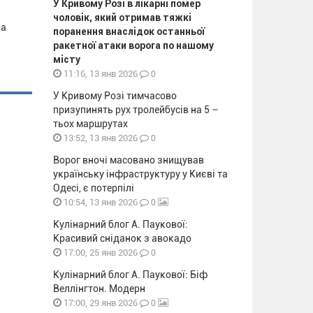
У Кривому Розі в лікарні помер
чоловік, який отримав тяжкі
за
поранення внаслідок останньої
ракетної атаки ворога по нашому
місту
0
11:16, 13 янв 2026
У Кривому Розі тимчасово
призупинять рух тролейбусів на 5 –
тьох маршрутах
0
13:52, 13 янв 2026
Ворог вночі масовано знищував
українську інфраструктуру у Києві та
Одесі, є потерпілі
0
10:54, 13 янв 2026
Кулінарний блог А. Паукової:
Красивий сніданок з авокадо
0
17:00, 25 янв 2026
Кулінарний блог А. Паукової: Біф
Веллінгтон. Модерн
0
17:00, 29 янв 2026