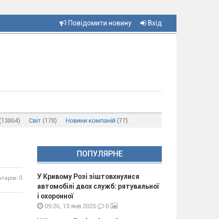
Повідомити новину
Вхід
(13864)
Світ
(178)
Новини компаній
(77)
ПОПУЛЯРНЕ
У Кривому Розі зіштовхнулися
тарів: 0
автомобілі двох служб: рятувальної
і охоронної
0
09:26, 13 янв 2026