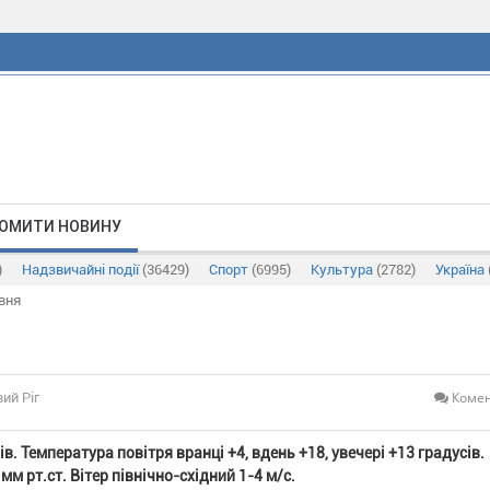
ОМИТИ НОВИНУ
)
Надзвичайні події
(36429)
Спорт
(6995)
Культура
(2782)
Україна
вня
Комен
ий Ріг
в. Температура повітря вранці +4, вдень +18, увечері +13 градусів.
м рт.ст. Вітер північно-східний 1-4 м/с.