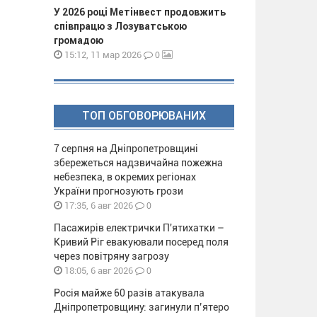
У 2026 році Метінвест продовжить
співпрацю з Лозуватською
громадою
0
15:12, 11 мар 2026
ТОП ОБГОВОРЮВАНИХ
7 серпня на Дніпропетровщині
збережеться надзвичайна пожежна
небезпека, в окремих регіонах
України прогнозують грози
0
17:35, 6 авг 2026
Пасажирів електрички П'ятихатки –
Кривий Ріг евакуювали посеред поля
через повітряну загрозу
0
18:05, 6 авг 2026
Росія майже 60 разів атакувала
Дніпропетровщину: загинули п’ятеро