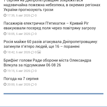
7 серпня на Дніпропетровщині збережеться
надзвичайна пожежна небезпека, в окремих регіонах
України прогнозують грози
0
17:35, 6 авг 2026
Пасажирів електрички П'ятихатки – Кривий Ріг
евакуювали посеред поля через повітряну загрозу
0
18:05, 6 авг 2026
Росія майже 60 разів атакувала Дніпропетровщину:
загинули п’ятеро людей, ще 16 – поранені
0
18:42, 6 авг 2026
Брифінг голови Ради оборони міста Олександра
Вілкула за підсумками 06 08 26
0
19:15, 6 авг 2026
Погода на 7 серпня
0
20:00, 6 авг 2026