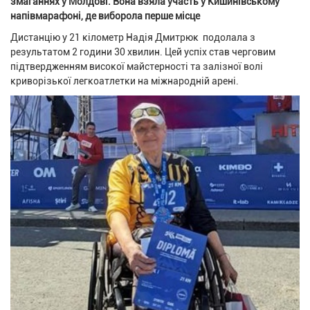
змаганнях у Молдові. Вона взяла участь у Кишинівському
напівмарафоні, де виборола перше місце
Дистанцію у 21 кілометр Надія Дмитрюк подолала з
результатом 2 години 30 хвилин. Цей успіх став черговим
підтвердженням високої майстерності та залізної волі
криворізької легкоатлетки на міжнародній арені.