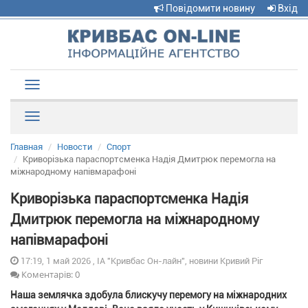
Повідомити новину
Вхід
Toggle
navigation
Рубрики
Главная
Новости
Спорт
Криворізька параспортсменка Надія Дмитрюк перемогла на
міжнародному напівмарафоні
Криворізька параспортсменка Надія
Дмитрюк перемогла на міжнародному
напівмарафоні
17:19, 1 май 2026 , ІА "Кривбас Он-лайн", новини Кривий Ріг
Коментарів: 0
Наша землячка здобула блискучу перемогу на міжнародних