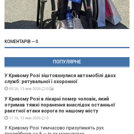
КОМЕНТАРІВ — 0
ПОПУЛЯРНЕ
У Кривому Розі зіштовхнулися автомобілі двох
служб: рятувальної і охоронної
0
09:26, 13 янв 2026
У Кривому Розі в лікарні помер чоловік, який
отримав тяжкі поранення внаслідок останньої
ракетної атаки ворога по нашому місту
0
11:16, 13 янв 2026
У Кривому Розі тимчасово призупинять рух
тролейбусів на 5 – тьох маршрутах