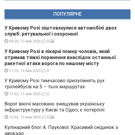
ПОПУЛЯРНЕ
У Кривому Розі зіштовхнулися автомобілі двох
служб: рятувальної і охоронної
0
09:26, 13 янв 2026
У Кривому Розі в лікарні помер чоловік, який
отримав тяжкі поранення внаслідок останньої
ракетної атаки ворога по нашому місту
0
11:16, 13 янв 2026
У Кривому Розі тимчасово призупинять рух
тролейбусів на 5 – тьох маршрутах
0
13:52, 13 янв 2026
Ворог вночі масовано знищував українську
інфраструктуру у Києві та Одесі, є потерпілі
0
10:54, 13 янв 2026
Кулінарний блог А. Паукової: Красивий сніданок з
авокадо