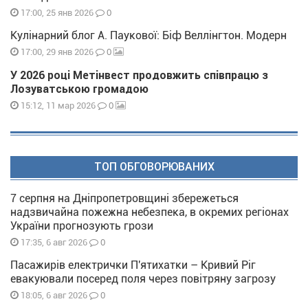
0
17:00, 25 янв 2026
Кулінарний блог А. Паукової: Біф Веллінгтон. Модерн
0
17:00, 29 янв 2026
У 2026 році Метінвест продовжить співпрацю з
Лозуватською громадою
0
15:12, 11 мар 2026
ТОП ОБГОВОРЮВАНИХ
7 серпня на Дніпропетровщині збережеться
надзвичайна пожежна небезпека, в окремих регіонах
України прогнозують грози
0
17:35, 6 авг 2026
Пасажирів електрички П'ятихатки – Кривий Ріг
евакуювали посеред поля через повітряну загрозу
0
18:05, 6 авг 2026