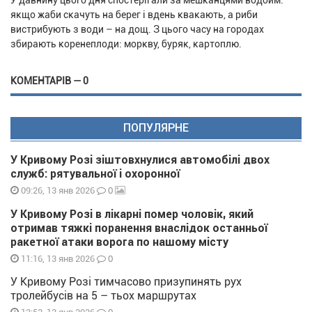
У давнину цього дня спостерігали за мешканцями водойм:
якщо жаби скачуть на берег і вдень квакають, а риби
вистрибують з води – на дощ. З цього часу на городах
збирають коренеплоди: моркву, буряк, картоплю.
КОМЕНТАРІВ — 0
ПОПУЛЯРНЕ
У Кривому Розі зіштовхнулися автомобілі двох
служб: рятувальної і охоронної
0
09:26, 13 янв 2026
У Кривому Розі в лікарні помер чоловік, який
отримав тяжкі поранення внаслідок останньої
ракетної атаки ворога по нашому місту
0
11:16, 13 янв 2026
У Кривому Розі тимчасово призупинять рух
тролейбусів на 5 – тьох маршрутах