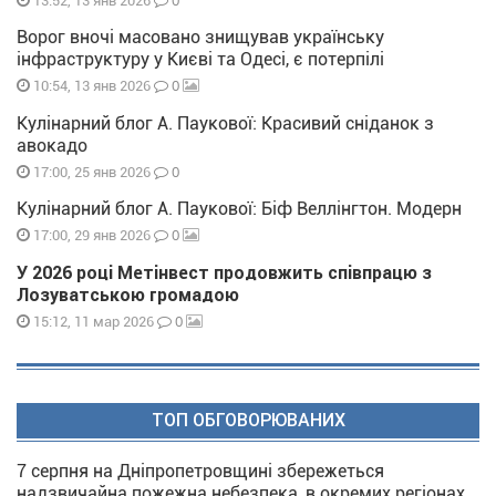
0
13:52, 13 янв 2026
Ворог вночі масовано знищував українську
інфраструктуру у Києві та Одесі, є потерпілі
0
10:54, 13 янв 2026
Кулінарний блог А. Паукової: Красивий сніданок з
авокадо
0
17:00, 25 янв 2026
Кулінарний блог А. Паукової: Біф Веллінгтон. Модерн
0
17:00, 29 янв 2026
У 2026 році Метінвест продовжить співпрацю з
Лозуватською громадою
0
15:12, 11 мар 2026
ТОП ОБГОВОРЮВАНИХ
7 серпня на Дніпропетровщині збережеться
надзвичайна пожежна небезпека, в окремих регіонах