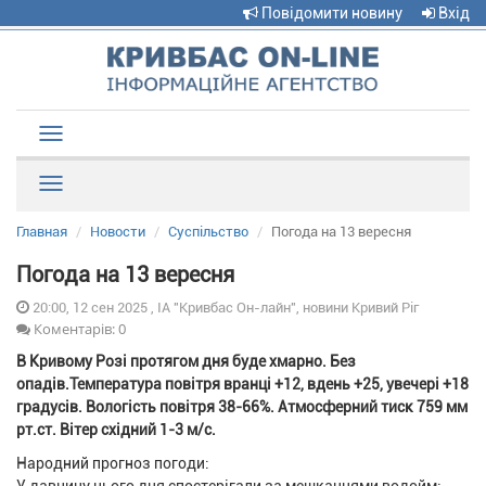
Повідомити новину
Вхід
Toggle
navigation
Рубрики
Главная
Новости
Суспільство
Погода на 13 вересня
Погода на 13 вересня
20:00, 12 сен 2025 , ІА "Кривбас Он-лайн", новини Кривий Ріг
Коментарів: 0
В Кривому Розі протягом дня буде хмарно. Без
опадів.Температура повітря вранці +12, вдень +25, увечері +18
градусів. Вологість повітря 38-66%. Атмосферний тиск 759 мм
рт.ст. Вітер східний 1-3 м/с.
Народний прогноз погоди: