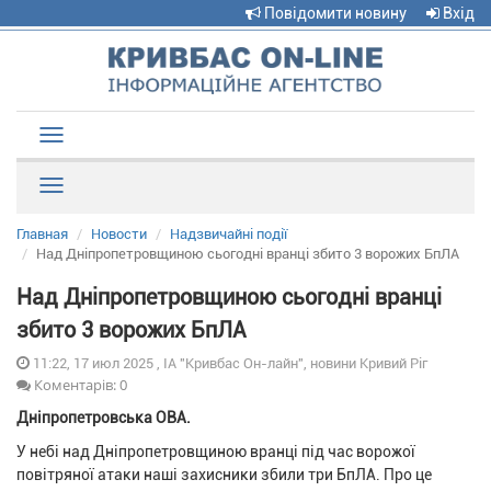
Повідомити новину
Вхід
Toggle
navigation
Рубрики
Главная
Новости
Надзвичайні події
Над Дніпропетровщиною сьогодні вранці збито 3 ворожих БпЛА
Над Дніпропетровщиною сьогодні вранці
збито 3 ворожих БпЛА
11:22, 17 июл 2025 , ІА "Кривбас Он-лайн", новини Кривий Ріг
Коментарів: 0
Дніпропетровська ОВА.
У небі над Дніпропетровщиною вранці під час ворожої
повітряної атаки наші захисники збили три БпЛА. Про це