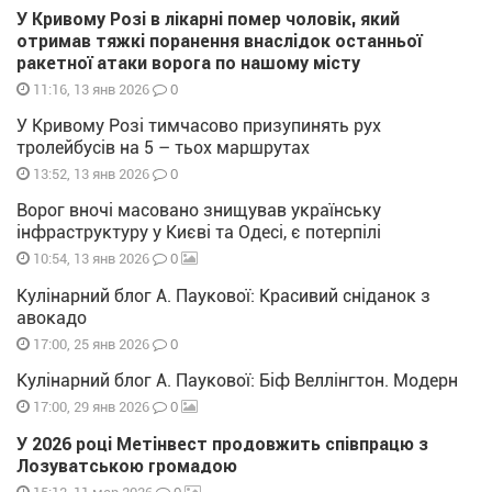
У Кривому Розі в лікарні помер чоловік, який
отримав тяжкі поранення внаслідок останньої
ракетної атаки ворога по нашому місту
0
11:16, 13 янв 2026
У Кривому Розі тимчасово призупинять рух
тролейбусів на 5 – тьох маршрутах
0
13:52, 13 янв 2026
Ворог вночі масовано знищував українську
інфраструктуру у Києві та Одесі, є потерпілі
0
10:54, 13 янв 2026
Кулінарний блог А. Паукової: Красивий сніданок з
авокадо
0
17:00, 25 янв 2026
Кулінарний блог А. Паукової: Біф Веллінгтон. Модерн
0
17:00, 29 янв 2026
У 2026 році Метінвест продовжить співпрацю з
Лозуватською громадою