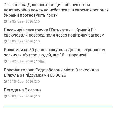
7 серпня на Дніпропетровщині збережеться
надзвичайна пожежна небезпека, в окремих регіонах
України прогнозують грози
0
17:35, 6 авг 2026
Пасажирів електрички П'ятихатки – Кривий Ріг
евакуювали посеред поля через повітряну загрозу
0
18:05, 6 авг 2026
Росія майже 60 разів атакувала Дніпропетровщину:
загинули п’ятеро людей, ще 16 – поранені
0
18:42, 6 авг 2026
Брифінг голови Ради оборони міста Олександра
Вілкула за підсумками 06 08 26
0
19:15, 6 авг 2026
Погода на 7 серпня
0
20:00, 6 авг 2026