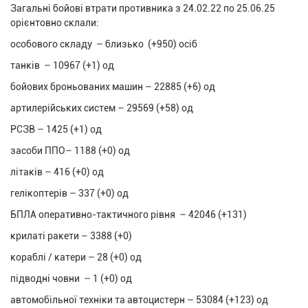
Загальні бойові втрати противника з 24.02.22 по 25.06.25
орієнтовно склали:
особового складу – близько (+950) осіб
танків – 10967 (+1) од
бойових броньованих машин – 22885 (+6) од
артилерійських систем – 29569 (+58) од
РСЗВ – 1425 (+1) од
засоби ППО– 1188 (+0) од
літаків – 416 (+0) од
гелікоптерів – 337 (+0) од
БПЛА оперативно-тактичного рівня – 42046 (+131)
крилаті ракети – 3388 (+0)
кораблі / катери – 28 (+0) од
підводні човни – 1 (+0) од
автомобільної техніки та автоцистерн – 53084 (+123) од