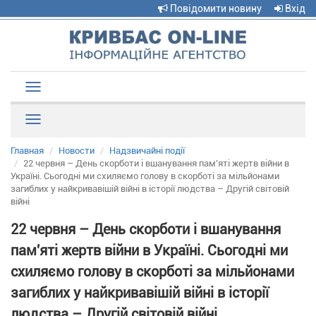
Повідомити новину
Вхід
Toggle
navigation
Рубрики
Главная
Новости
Надзвичайні події
22 червня – День скорботи і вшанування пам'яті жертв війни в
Україні. Сьогодні ми схиляємо голову в скорботі за мільйонами
загиблих у найкривавішій війні в історії людства – Другій світовій
війні
22 червня – День скорботи і вшанування
пам'яті жертв війни в Україні. Сьогодні ми
схиляємо голову в скорботі за мільйонами
загиблих у найкривавішій війні в історії
людства – Другій світовій війні