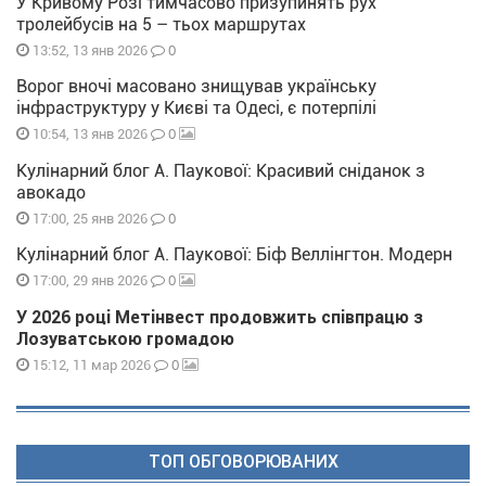
У Кривому Розі тимчасово призупинять рух
тролейбусів на 5 – тьох маршрутах
0
13:52, 13 янв 2026
Ворог вночі масовано знищував українську
інфраструктуру у Києві та Одесі, є потерпілі
0
10:54, 13 янв 2026
Кулінарний блог А. Паукової: Красивий сніданок з
авокадо
0
17:00, 25 янв 2026
Кулінарний блог А. Паукової: Біф Веллінгтон. Модерн
0
17:00, 29 янв 2026
У 2026 році Метінвест продовжить співпрацю з
Лозуватською громадою
0
15:12, 11 мар 2026
ТОП ОБГОВОРЮВАНИХ