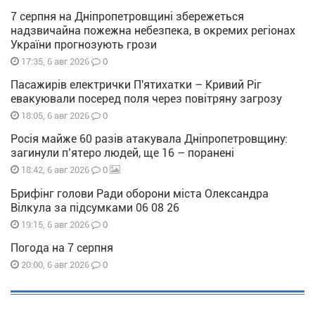
7 серпня на Дніпропетровщині збережеться
надзвичайна пожежна небезпека, в окремих регіонах
України прогнозують грози
0
17:35, 6 авг 2026
Пасажирів електрички П'ятихатки – Кривий Ріг
евакуювали посеред поля через повітряну загрозу
0
18:05, 6 авг 2026
Росія майже 60 разів атакувала Дніпропетровщину:
загинули п’ятеро людей, ще 16 – поранені
0
18:42, 6 авг 2026
Брифінг голови Ради оборони міста Олександра
Вілкула за підсумками 06 08 26
0
19:15, 6 авг 2026
Погода на 7 серпня
0
20:00, 6 авг 2026