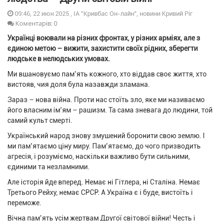
09:46, 22 июн 2025 , ІА "Кривбас Он-лайн", новини Кривий Ріг
Коментарів: 0
Українці воювали на різних фронтах, у різних арміях, але з
єдиною метою – вижити, захистити своїх рідних, зберегти
людське в нелюдських умовах.
Ми вшановуємо пам’ять кожного, хто віддав своє життя, хто
вистояв, чия доля була назавжди зламана.
Зараз – нова війна. Проти нас стоїть зло, яке ми називаємо
його власним ім’ям – рашизм. Та сама зневага до людини, той
самий культ смерті.
Український народ знову змушений боронити свою землю. І
ми пам’ятаємо ціну миру. Пам’ятаємо, до чого призводить
агресія, і розуміємо, наскільки важливо бути сильними,
єдиними та незламними.
Але історія йде вперед. Немає ні Гітлера, ні Сталіна. Немає
Третього Рейху, немає СРСР. А Україна є і буде, вистоїть і
переможе.
Вічна пам’ять усім жертвам Другої світової війни! Честь і