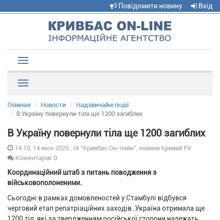
Повідомити новину
Вхід
Toggle
navigation
Рубрики
Главная
Новости
Надзвичайні події
В Україну повернули тіла ще 1200 загиблих
В Україну повернули тіла ще 1200 загиблих
14:10, 14 июн 2025 , ІА "Кривбас Он-лайн", новини Кривий Ріг
Коментарів: 0
Координаційний штаб з питань поводження з
військовополоненими.
Сьогодні в рамках домовленостей у Стамбулі відбувся
черговий етап репатріаційних заходів. Україна отримала ще
1200 тіл, які за твердженням російської сторони належать